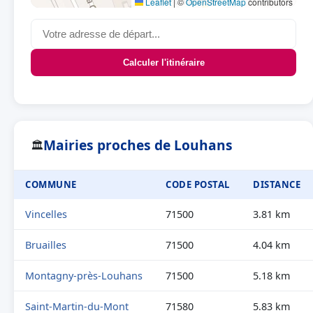
Leaflet
|
©
OpenStreetMap
contributors
Calculer l'itinéraire
Mairies proches de Louhans
🏛
COMMUNE
CODE POSTAL
DISTANCE
Vincelles
71500
3.81 km
Bruailles
71500
4.04 km
Montagny-près-Louhans
71500
5.18 km
Saint-Martin-du-Mont
71580
5.83 km