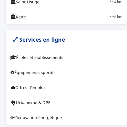
🏛
Saint-Usuge
5.94 km
🏛
Ratte
6.58 km
🔗 Services en ligne
🎓
Écoles et établissements
⚽
Équipements sportifs
💼
Offres d'emploi
🏘
Urbanisme & DPE
🌱
Rénovation énergétique