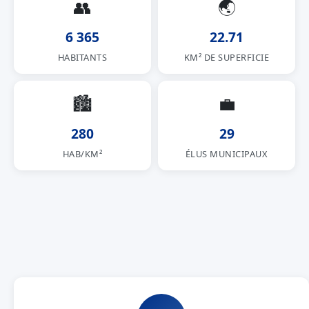
👥
🌏
6 365
22.71
HABITANTS
KM² DE SUPERFICIE
🏙
💼
280
29
HAB/KM²
ÉLUS MUNICIPAUX