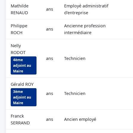
Mathilde
Employé administratif
ans
RENAUD
d'entreprise
Philippe
Ancienne profession
ans
ROCH
intermédiaire
Nelly
RODOT
ans
Technicien
4ème
adjoint au
Maire
Gérald ROY
3ème
ans
Technicien
adjoint au
Maire
Franck
ans
Ancien employé
SERRAND