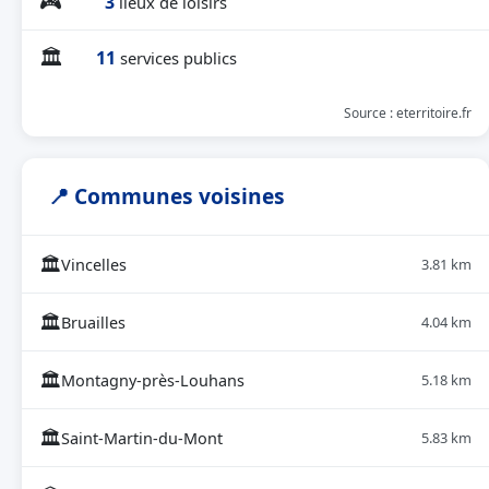
🎮
3
lieux de loisirs
🏛
11
services publics
Source : eterritoire.fr
📍 Communes voisines
🏛
Vincelles
3.81 km
🏛
Bruailles
4.04 km
🏛
Montagny-près-Louhans
5.18 km
🏛
Saint-Martin-du-Mont
5.83 km