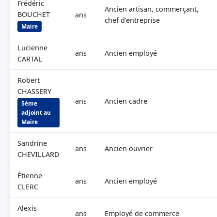
Frédéric
Ancien artisan, commerçant,
BOUCHET
ans
chef d'entreprise
Maire
Lucienne
ans
Ancien employé
CARTAL
Robert
CHASSERY
ans
Ancien cadre
5ème
adjoint au
Maire
Sandrine
ans
Ancien ouvrier
CHEVILLARD
Étienne
ans
Ancien employé
CLERC
Alexis
ans
Employé de commerce