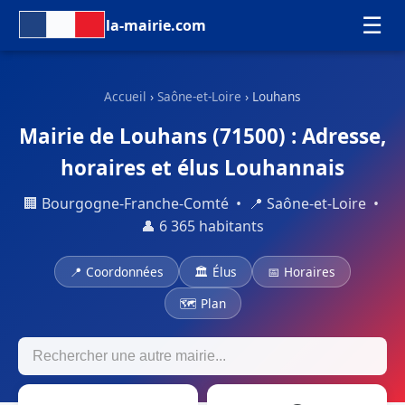
☰
la-mairie.com
Accueil
›
Saône-et-Loire
› Louhans
Mairie de Louhans (71500) : Adresse,
horaires et élus Louhannais
🏢 Bourgogne-Franche-Comté • 📍 Saône-et-Loire •
👤 6 365 habitants
📍 Coordonnées
🏛 Élus
📅 Horaires
🗺 Plan