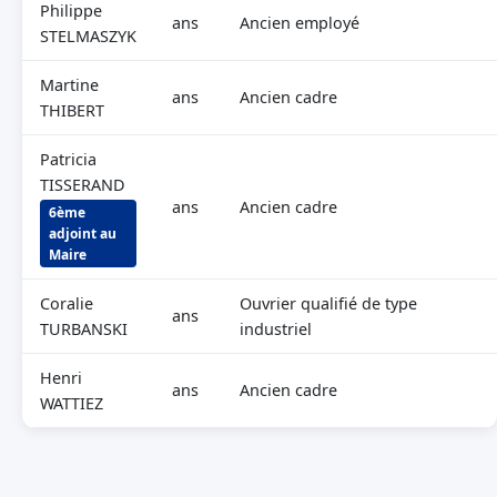
Philippe
ans
Ancien employé
STELMASZYK
Martine
ans
Ancien cadre
THIBERT
Patricia
TISSERAND
ans
Ancien cadre
6ème
adjoint au
Maire
Coralie
Ouvrier qualifié de type
ans
TURBANSKI
industriel
Henri
ans
Ancien cadre
WATTIEZ