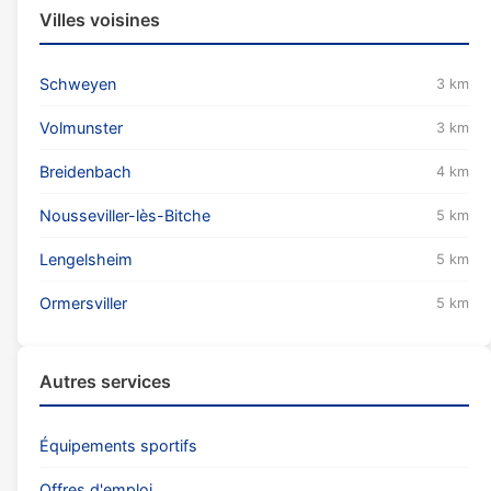
Villes voisines
Schweyen
3 km
Volmunster
3 km
Breidenbach
4 km
Nousseviller-lès-Bitche
5 km
Lengelsheim
5 km
Ormersviller
5 km
Autres services
Équipements sportifs
Offres d'emploi