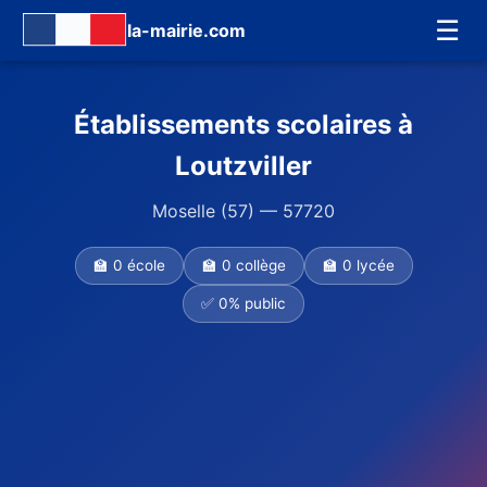
☰
la-mairie.com
Établissements scolaires à
Loutzviller
Moselle (57) — 57720
🏫 0 école
🏫 0 collège
🏫 0 lycée
✅ 0% public