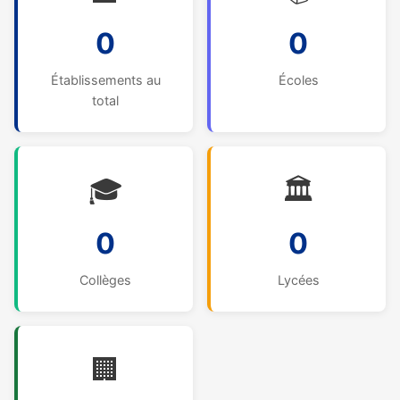
0
0
Établissements au
Écoles
total
🎓
🏛️
0
0
Collèges
Lycées
🏢