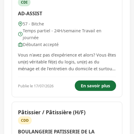
CDI
AD-ASSIST
57 - Bitche
Temps partiel - 24H/semaine Travail en
journée
Débutant accepté
Vous n'avez pas d'expérience et alors? Vous êtes
un(e) véritable fé(e) du logis, un(e) as du
ménage et de l'entretien du domicile et surtout
vous aimez préparer des bons plats ? Venez
avec votre engagement, votre volonté de
En savoir plus
Publie le 17/07/2026
réaliser un travail de qualité. Vous êtes le talent
que nous rec...
Pâtissier / Pâtissière (H/F)
CDD
BOULANGERIE PATISSERIE DE LA