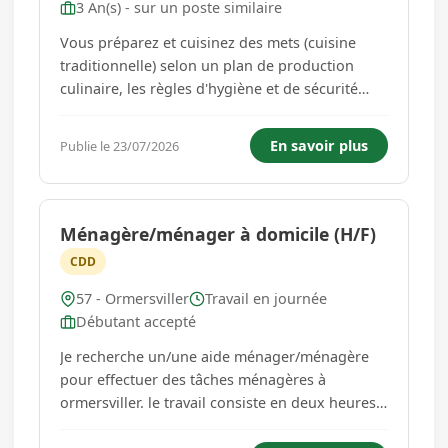
3 An(s) - sur un poste similaire
Vous préparez et cuisinez des mets (cuisine
traditionnelle) selon un plan de production
culinaire, les règles d'hygiène et de sécurité
alimentaires et la charte qualité de
l'établissement. Vous coordonnez une équipe
En savoir plus
Publie le 23/07/2026
en cuisine lors de la préparation des plats. Vous
assurez la mise en valeu...
Ménagère/ménager à domicile (H/F)
CDD
57 - Ormersviller
Travail en journée
Débutant accepté
Je recherche un/une aide ménager/ménagère
pour effectuer des tâches ménagères à
ormersviller. le travail consiste en deux heures
par semaine ou tous les quinze jours, à