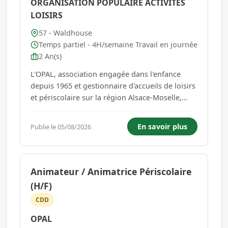
ORGANISATION POPULAIRE ACTIVITES
LOISIRS
57 - Waldhouse
Temps partiel - 4H/semaine Travail en journée
2 An(s)
L'OPAL, association engagée dans l'enfance
depuis 1965 et gestionnaire d'accueils de loisirs
et périscolaire sur la région Alsace-Moselle,
forme et recrute un Directeur Administratif (H/F)
du périscolaire d'Achen (Moselle). Vos Missions
En savoir plus
Publie le 05/08/2026
: - Suivi des plannings des enfants et de l'équipe
- Mana...
Animateur / Animatrice Périscolaire
(H/F)
CDD
OPAL