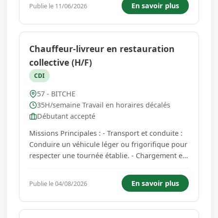
convenir ensemble. si vous êtes intéressé(e),
En savoir plus
Publie le 11/06/2026
merci de me faire connaître votre
disponibilité....
Chauffeur-livreur en restauration
collective (H/F)
CDI
57 - BITCHE
35H/semaine Travail en horaires décalés
Débutant accepté
Missions Principales : - Transport et conduite :
Conduire un véhicule léger ou frigorifique pour
respecter une tournée établie. - Chargement et
déchargement : Charger les conteneurs de
repas et le matériel à la cuisine centrale, puis
En savoir plus
Publie le 04/08/2026
les décharger sur les sites de li\maison. -
Contrôle et ...