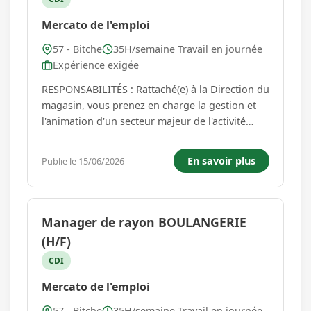
Mercato de l'emploi
57 - Bitche
35H/semaine Travail en journée
Expérience exigée
RESPONSABILITÉS : Rattaché(e) à la Direction du
magasin, vous prenez en charge la gestion et
l'animation d'un secteur majeur de l'activité
commerciale. Vos principales missions : -
Piloter l'activité commerciale de votre
En savoir plus
Publie le 15/06/2026
périmètre. - Assurer la gestion des commandes,
des approvisionnem...
Manager de rayon BOULANGERIE
(H/F)
CDI
Mercato de l'emploi
57 - Bitche
35H/semaine Travail en journée