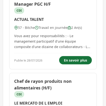
Manager PGC H/F
CDI
ACTUAL TALENT
57 - Bitche
Travail en journée
2 An(s)
Vous avez pour responsabilités : - Le
management participatif d'une équipe
composée d'une dizaine de collaborateurs - Le
pilotage et le suivi des indicateurs commerciaux
- L'application et l'animation de la politique
En savoir plus
Publie le 28/07/2026
commerciale de l'enseigne - La qualité du
service client rendu par votre équ...
Chef de rayon produits non
alimentaires (H/F)
CDI
LE MERCATO DE L EMPLOI