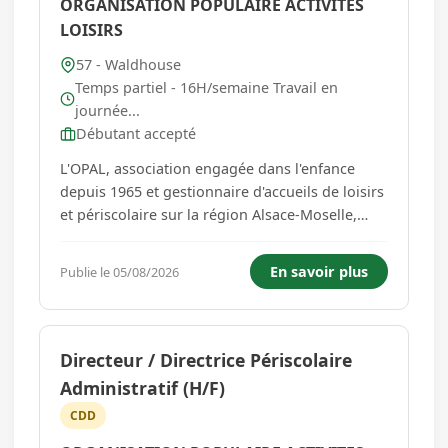
ORGANISATION POPULAIRE ACTIVITES
LOISIRS
57 - Waldhouse
Temps partiel - 16H/semaine Travail en
journée...
Débutant accepté
L'OPAL, association engagée dans l'enfance
depuis 1965 et gestionnaire d'accueils de loisirs
et périscolaire sur la région Alsace-Moselle,
forme et recrute un Agent d'entretien (H/F) pour
sa structure de WALDHOUSE (Moselle). Missions
En savoir plus
Publie le 05/08/2026
: - Prise en compte de la réglementation
sanitaire en vigueur...
Directeur / Directrice Périscolaire
Administratif (H/F)
CDD