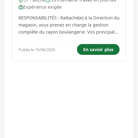
Expérience exigée
RESPONSABILITÉS : Rattaché(e) à la Direction du
magasin, vous prenez en charge la gestion
complète du rayon boulangerie. Vos principales
missions : - Piloter l'activité commerciale et
économique du rayon. - Développer le chiffre
En savoir plus
Publie le 15/06/2026
d'affaires et optimiser la rentabilité de votre
secteur....