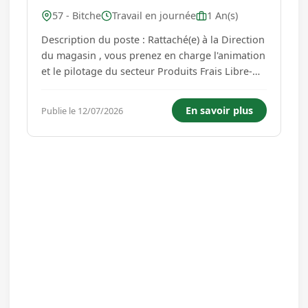
57 - Bitche
Travail en journée
1 An(s)
Description du poste : Rattaché(e) à la Direction
du magasin , vous prenez en charge l'animation
et le pilotage du secteur Produits Frais Libre-
Service. Vos principales missions Piloter
l'activité commerciale du secteur FLS. * Assurer
En savoir plus
Publie le 12/07/2026
la gestion des commandes et des
approvisionnements. * Garant...