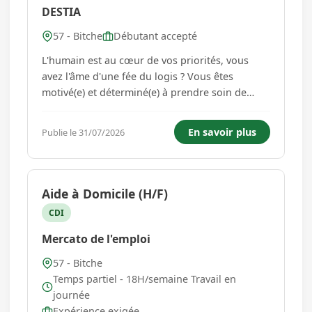
DESTIA
57 - Bitche
Débutant accepté
L'humain est au cœur de vos priorités, vous
avez l'âme d'une fée du logis ? Vous êtes
motivé(e) et déterminé(e) à prendre soin de
votre prochain tout en évoluant dans une
entreprise consciente de vos efforts ? Et si on se
En savoir plus
Publie le 31/07/2026
rencontrait ? Notre agence recherche son/sa
futur(e) aide-ménagèr...
Aide à Domicile (H/F)
CDI
Mercato de l'emploi
57 - Bitche
Temps partiel - 18H/semaine Travail en
journée
Expérience exigée