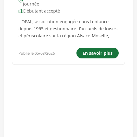
journée
Débutant accepté
L'OPAL, association engagée dans l'enfance
depuis 1965 et gestionnaire d'accueils de loisirs
et périscolaire sur la région Alsace-Moselle,
forme et recrute un Accompagnateur
périscolaire (H/F) pour sa structure de
En savoir plus
Publie le 05/08/2026
WALDHOUSE (Moselle). Missions : - Accueillir et
accompagner les enfants dans leu...