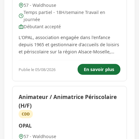
57 - Waldhouse
Temps partiel - 18H/semaine Travail en
journée
Débutant accepté
L'OPAL, association engagée dans l'enfance
depuis 1965 et gestionnaire d'accueils de loisirs
et périscolaire sur la région Alsace-Moselle,
forme et recrute un Accompagnateur
périscolaire (H/F) pour sa structure de
En savoir plus
Publie le 05/08/2026
WALDHOUSE (Moselle). Missions : - Accueillir et
accompagner les enfants dans leu...
Animateur / Animatrice Périscolaire
(H/F)
CDD
OPAL
57 - Waldhouse