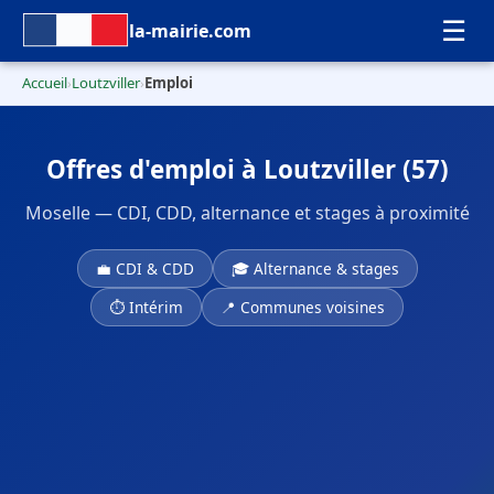
☰
la-mairie.com
Accueil
Loutzviller
Emploi
›
›
Offres d'emploi à Loutzviller (57)
Moselle — CDI, CDD, alternance et stages à proximité
💼 CDI & CDD
🎓 Alternance & stages
⏱ Intérim
📍 Communes voisines