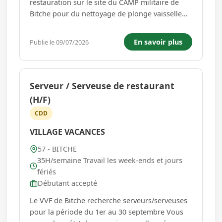
restauration sur le site du CAMP militaire de
Bitche pour du nettoyage de plonge vaisselle
selon les horaires ci-dessous un travail soigné
est exigé, vous travailleriez en équipe selon les
En savoir plus
Publie le 09/07/2026
horaires suivants : HORAIRE: du lundi au
vendredi 06h30 -...
Serveur / Serveuse de restaurant
(H/F)
CDD
VILLAGE VACANCES
57 - BITCHE
35H/semaine Travail les week-ends et jours
fériés
Débutant accepté
Le VVF de Bitche recherche serveurs/serveuses
pour la période du 1er au 30 septembre Vous