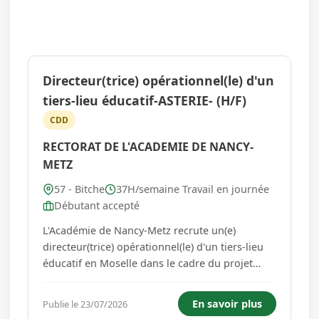
Directeur(trice) opérationnel(le) d'un
tiers-lieu éducatif-ASTERIE- (H/F)
CDD
RECTORAT DE L'ACADEMIE DE NANCY-
METZ
57 - Bitche
37H/semaine Travail en journée
Débutant accepté
L'Académie de Nancy-Metz recrute un(e)
directeur(trice) opérationnel(le) d'un tiers-lieu
éducatif en Moselle dans le cadre du projet
ASTERIE Poste à pourvoir à compter du
01/09/2026 jusqu'au 31/08/2027 renouvelable.
En savoir plus
Publie le 23/07/2026
Vos missions principales : 1- Conduite de projet