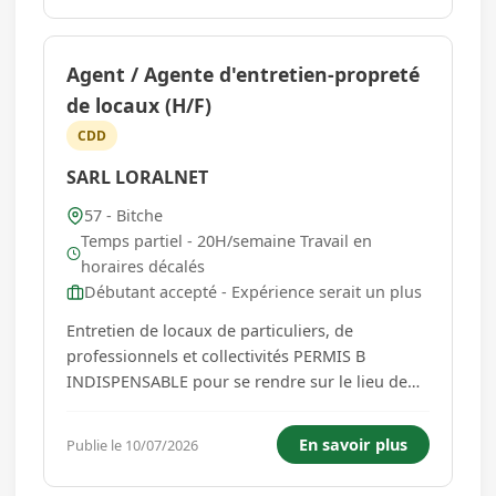
: Ingénierie d'accompagnement...
Agent / Agente d'entretien-propreté
de locaux (H/F)
CDD
SARL LORALNET
57 - Bitche
Temps partiel - 20H/semaine Travail en
horaires décalés
Débutant accepté - Expérience serait un plus
Entretien de locaux de particuliers, de
professionnels et collectivités PERMIS B
INDISPENSABLE pour se rendre sur le lieu de
travail, les chantiers se situent
WINGEN/MODER, GOETZENBRUCK, et aussi
En savoir plus
Publie le 10/07/2026
BITCHE Une expérience serait un sérieux plus.
Une période d'adaptation au poste de travail est