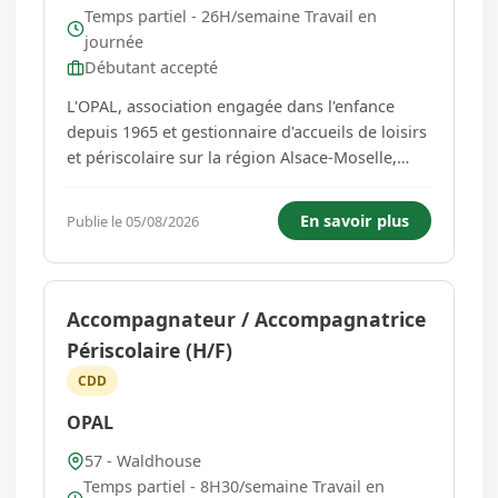
Temps partiel - 26H/semaine Travail en
journée
Débutant accepté
L'OPAL, association engagée dans l'enfance
depuis 1965 et gestionnaire d'accueils de loisirs
et périscolaire sur la région Alsace-Moselle,
forme et recrute un Accompagnateur
périscolaire (H/F) pour sa structure de
En savoir plus
Publie le 05/08/2026
WALDHOUSE (Moselle). Missions : - Accueillir et
accompagner les enfants dans leu...
Accompagnateur / Accompagnatrice
Périscolaire (H/F)
CDD
OPAL
57 - Waldhouse
Temps partiel - 8H30/semaine Travail en