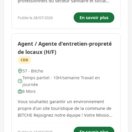
professionnels du secteur sanitaire et social
pour rejoindre son équipe au sein de l'EHPAD
Les Myosotis et de l'Unité de Vie Protégée Les
En savoir plus
Publie le 28/07/2026
Oliviers. Au quotidien, vous accompagnez les
résidents dans les gestes es...
Agent / Agente d'entretien-propreté
de locaux (H/F)
CDD
57 - Bitche
Temps partiel - 10H/semaine Travail en
journée
6 Mois
Vous souhaitez garantir un environnement
propre d'un site touristique de la commune de
BITCHE Rejoignez notre équipe ! Votre Mission :
- Nettoyage et désinfection de locaux et
sanitaires. - Entretien des sols (balayage,
En savoir plus
Publie le 24/07/2026