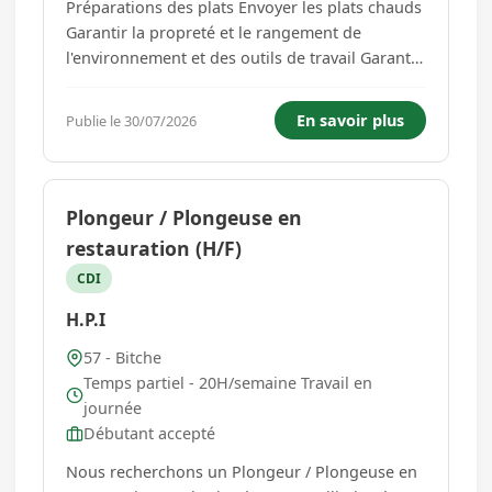
Préparations des plats Envoyer les plats chauds
Garantir la propreté et le rangement de
l'environnement et des outils de travail Garantir
une présentation qualitative des plats Réaliser
son travail dans le respect des fiches
En savoir plus
Publie le 30/07/2026
techniques mises en place ainsi que des
normes d'hygiène et de ...
Plongeur / Plongeuse en
restauration (H/F)
CDI
H.P.I
57 - Bitche
Temps partiel - 20H/semaine Travail en
journée
Débutant accepté
Nous recherchons un Plongeur / Plongeuse en