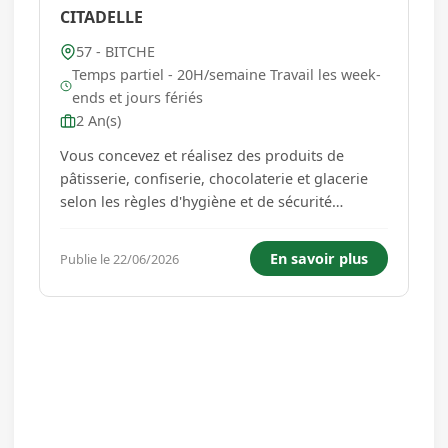
CITADELLE
57 - BITCHE
Temps partiel - 20H/semaine Travail les week-
ends et jours fériés
2 An(s)
Vous concevez et réalisez des produits de
pâtisserie, confiserie, chocolaterie et glacerie
selon les règles d'hygiène et de sécurité
alimentaires. Vous décorez les gâteaux et
autres créations pour les rendre aussi beaux
En savoir plus
Publie le 22/06/2026
que savoureux. Vous sélectionnez et dosez les
ingrédients pour la con...