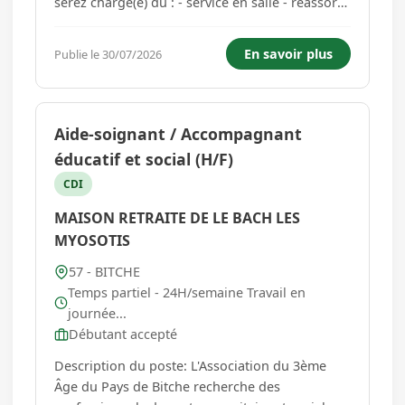
serez chargé(e) du : - service en salle - réassort
des buffets - nettoyage de la salle - relation
clientèle Horaire en coupé (petit
En savoir plus
Publie le 30/07/2026
déjeuner/déjeuner/diner) 11H30 à 14H00 -
18H30 à 21H30 (possibil...
Aide-soignant / Accompagnant
éducatif et social (H/F)
CDI
MAISON RETRAITE DE LE BACH LES
MYOSOTIS
57 - BITCHE
Temps partiel - 24H/semaine Travail en
journée...
Débutant accepté
Description du poste: L'Association du 3ème
Âge du Pays de Bitche recherche des