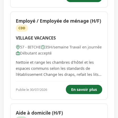
contrôle. En s'appuyant sur le journal des
saisies qui permet d...
Employé / Employée de ménage (H/F)
CDD
VILLAGE VACANCES
57 - BITCHE
35H/semaine Travail en journée
Débutant accepté
Nettoie et range les chambres d'hôtel et les
espaces communs selon les standards de
l'établissement Change les draps, refait les lits
et remplace les serviettes et les consommables
Contrôle l'état des équipements de la chambre
En savoir plus
Publie le 30/07/2026
et signale toute anomalie à la maintenance
Respecte les règles d'h...
Aide à domicile (H/F)