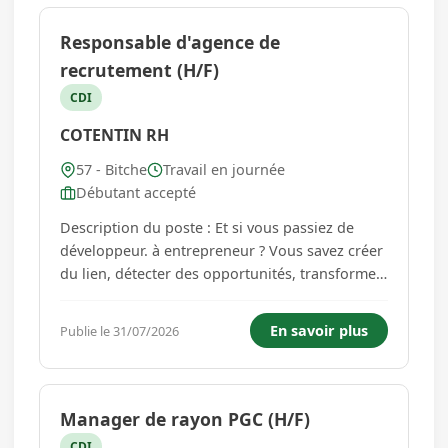
p...
Responsable d'agence de
recrutement (H/F)
CDI
COTENTIN RH
57 - Bitche
Travail en journée
Débutant accepté
Description du poste : Et si vous passiez de
développeur. à entrepreneur ? Vous savez créer
du lien, détecter des opportunités, transformer
un contact en client. Vous avancez, vous
développez, vous performez. Mais au fond, une
En savoir plus
Publie le 31/07/2026
question s'impose : pourquoi ne pas mettre
cette énergie au ser...
Manager de rayon PGC (H/F)
CDI