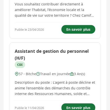
Vous souhaitez contribuer directement à
améliorer l’habitat, l’économie locale et la
qualité de vie sur votre territoire ? Chez Camif
Habitat, nous recrutons nos futurs franchisés,
avec un modèle responsable et utile, au plus
En savoir plus
Publie le 23/04/2026
près des particuliers et des artisans locaux.
Notre missio...
Assistant de gestion du personnel
(H/F)
CDI
57 - Bitche
Travail en journée
3 An(s)
Description du poste : L'agent à poste décline et
anime l'ensemble des démarches du contrôle
interne des Ressources Humaines, solde et
pension. Il propose les actions correctives en
cas de problème identifié ou d'obsolescence du
En savoir plus
Publie le 11/04/2026