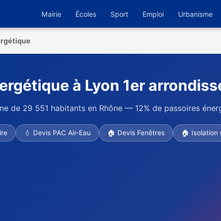
Mairie
Écoles
Sport
Emploi
Urbanisme
rgétique
ergétique à Lyon 1er arrondis
 de 29 551 habitants en Rhône — 12% de passoires éner
ire
💧 Devis PAC Air-Eau
🏠 Devis Fenêtres
🏠 Isolation