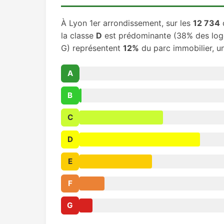
À Lyon 1er arrondissement, sur les
12 734
la classe
D
est prédominante (38% des loge
G) représentent
12%
du parc immobilier, u
A
B
C
D
E
F
G