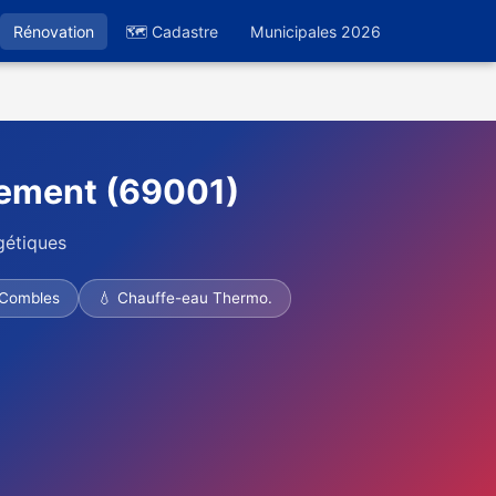
Rénovation
🗺 Cadastre
Municipales 2026
sement (69001)
gétiques
 Combles
💧 Chauffe-eau Thermo.