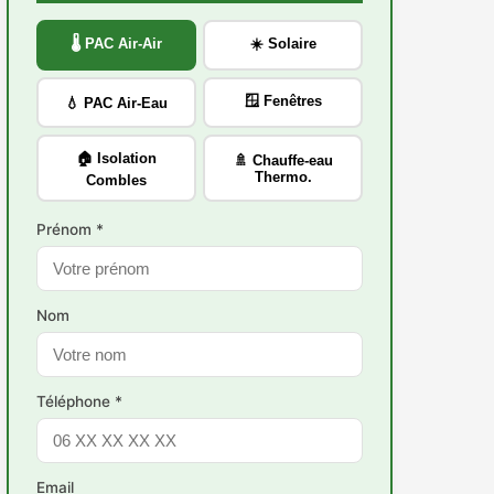
🌡️ PAC Air-Air
☀️ Solaire
🪟 Fenêtres
💧 PAC Air-Eau
🏠 Isolation
🚿 Chauffe-eau
Thermo.
Combles
Prénom *
Nom
Téléphone *
Email