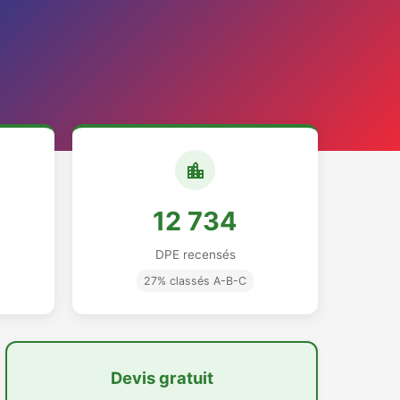
12 734
DPE recensés
27% classés A-B-C
Devis gratuit