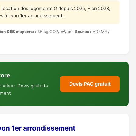
e location des logements G depuis 2025, F en 2028,
s à Lyon 1er arrondissement.
ion GES moyenne :
35 kg CO2/m²/an |
Source :
ADEME /
vore
Devis PAC gratuit
aleur. Devis gratuits
sement
Lyon 1er arrondissement