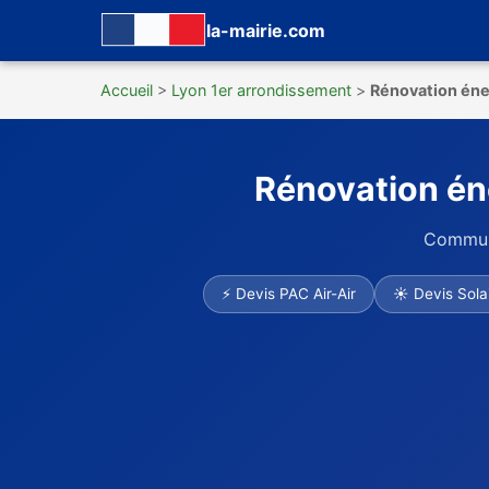
la-mairie.com
Accueil
>
Lyon 1er arrondissement
>
Rénovation éne
Rénovation én
Commune
⚡ Devis PAC Air-Air
☀ Devis Sola