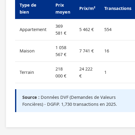
Type de
Prix
Prix/m²
Transactions
bien
moyen
369
Appartement
5 462 €
554
581 €
1 058
Maison
7 741 €
16
567 €
218
24 222
Terrain
1
000 €
€
Source :
Données DVF (Demandes de Valeurs
Foncières) - DGFiP. 1,730 transactions en 2025.