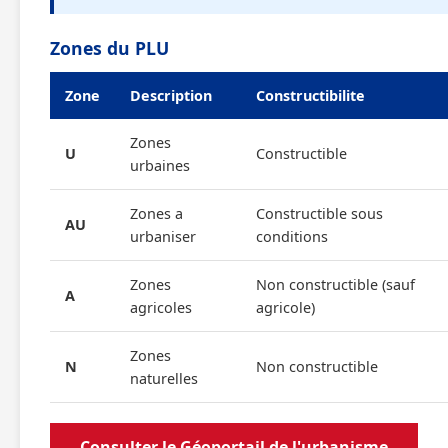
Zones du PLU
Zone
Description
Constructibilite
Zones
U
Constructible
urbaines
Zones a
Constructible sous
AU
urbaniser
conditions
Zones
Non constructible (sauf
A
agricoles
agricole)
Zones
N
Non constructible
naturelles
Consulter le Géoportail de l'urbanisme