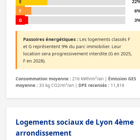
E
22
F
6
G
3
Passoires énergétiques :
Les logements classés F
et G représentent 9% du parc immobilier. Leur
location sera progressivement interdite (G en 2025,
F en 2028).
Consommation moyenne :
216 kWh/m²/an |
Émission GES
moyenne :
33 kg CO2/m²/an |
DPE recensés :
11,816
Logements sociaux de Lyon 4ème
arrondissement