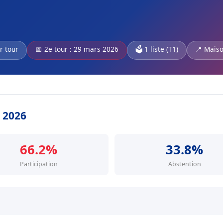
r tour
📅 2e tour : 29 mars 2026
🗳️ 1 liste (T1)
📍 Maiso
s 2026
66.2%
33.8%
Participation
Abstention