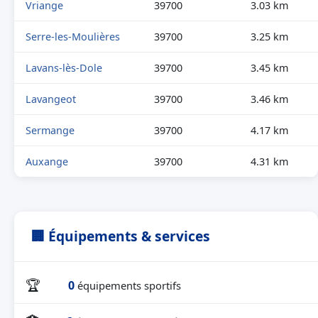
Vriange
39700
3.03 km
Serre-les-Moulières
39700
3.25 km
Lavans-lès-Dole
39700
3.45 km
Lavangeot
39700
3.46 km
Sermange
39700
4.17 km
Auxange
39700
4.31 km
🏢 Équipements & services
🏆
0
équipements sportifs