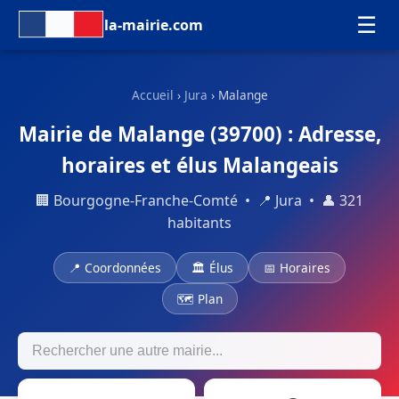
☰
la-mairie.com
Accueil
›
Jura
› Malange
Mairie de Malange (39700) : Adresse,
horaires et élus Malangeais
🏢 Bourgogne-Franche-Comté • 📍 Jura • 👤 321
habitants
📍 Coordonnées
🏛 Élus
📅 Horaires
🗺 Plan