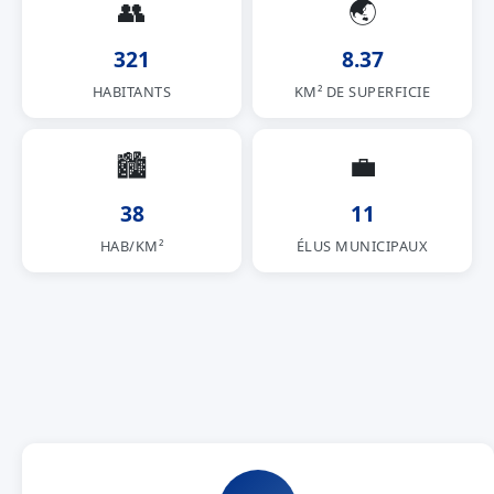
👥
🌏
321
8.37
HABITANTS
KM² DE SUPERFICIE
🏙
💼
38
11
HAB/KM²
ÉLUS MUNICIPAUX