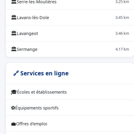
🏛
Serre-les-Moulières
3.25 km
🏛
Lavans-lès-Dole
3.45 km
🏛
Lavangeot
3.46 km
🏛
Sermange
4.17 km
🔗 Services en ligne
🎓
Écoles et établissements
⚽
Équipements sportifs
💼
Offres d'emploi