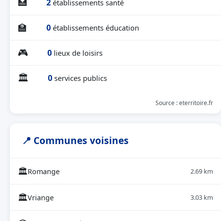
🏥
2
établissements santé
🏫
0
établissements éducation
🎮
0
lieux de loisirs
🏛
0
services publics
Source : eterritoire.fr
📍 Communes voisines
🏛
Romange
2.69 km
🏛
Vriange
3.03 km