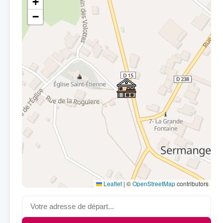
+
−
Leaflet
|
©
OpenStreetMap
contributors