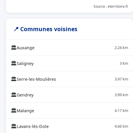
Source : eterritoire.fr
📍 Communes voisines
🏛
Auxange
2.24 km
🏛
Saligney
3 km
🏛
Serre-les-Moulières
3.97 km
🏛
Gendrey
3.99 km
🏛
Malange
4.17 km
🏛
Lavans-lès-Dole
4.66 km