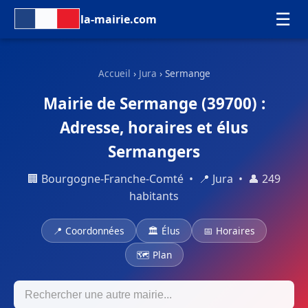
☰
la-mairie.com
Accueil
›
Jura
› Sermange
Mairie de Sermange (39700) :
Adresse, horaires et élus
Sermangers
🏢 Bourgogne-Franche-Comté • 📍 Jura • 👤 249
habitants
📍 Coordonnées
🏛 Élus
📅 Horaires
🗺 Plan