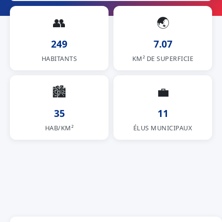
👥
🌏
249
7.07
HABITANTS
KM² DE SUPERFICIE
🏙
💼
35
11
HAB/KM²
ÉLUS MUNICIPAUX