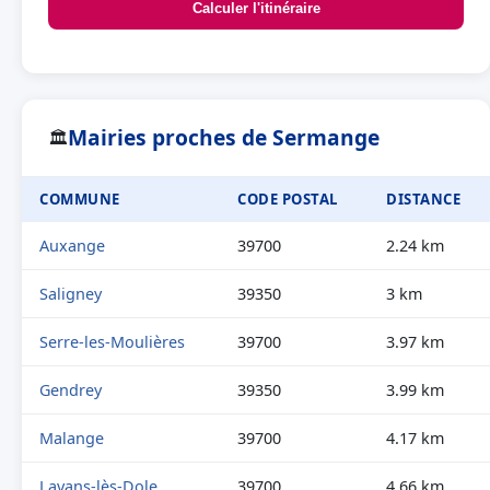
Calculer l'itinéraire
Mairies proches de Sermange
🏛
COMMUNE
CODE POSTAL
DISTANCE
Auxange
39700
2.24 km
Saligney
39350
3 km
Serre-les-Moulières
39700
3.97 km
Gendrey
39350
3.99 km
Malange
39700
4.17 km
Lavans-lès-Dole
39700
4.66 km