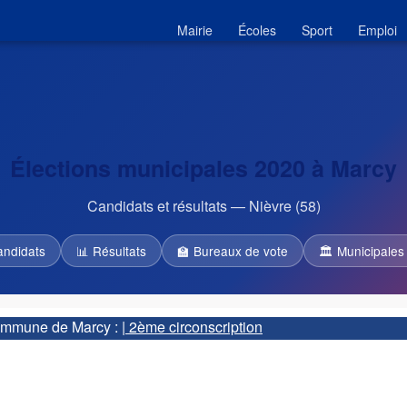
Mairie
Écoles
Sport
Emploi
Élections municipales 2020 à Marcy
Candidats et résultats — Nièvre (58)
andidats
📊 Résultats
🏫 Bureaux de vote
🏛 Municipales
 commune de Marcy :
| 2ème circonscription