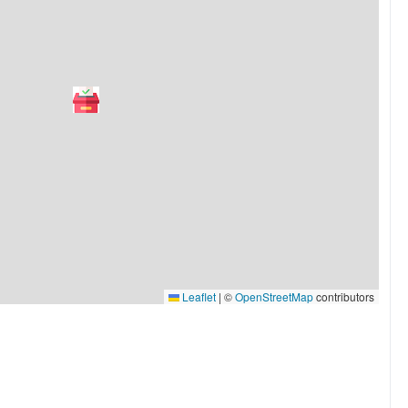
Leaflet
|
©
OpenStreetMap
contributors