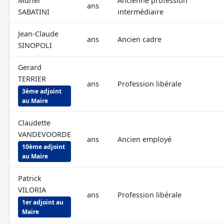
Muriel
Ancienne profession
ans
SABATINI
intermédiaire
Jean-Claude
ans
Ancien cadre
SINOPOLI
Gerard
TERRIER
ans
Profession libérale
3ème adjoint
au Maire
Claudette
VANDEVOORDE
ans
Ancien employé
10ème adjoint
au Maire
Patrick
VILORIA
ans
Profession libérale
1er adjoint au
Maire