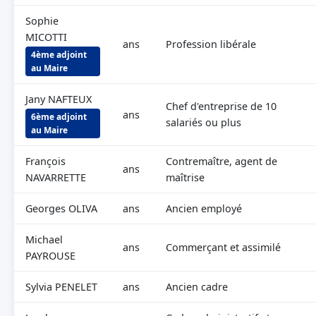
Sophie
MICOTTI
ans
Profession libérale
4ème adjoint
au Maire
Jany NAFTEUX
Chef d'entreprise de 10
ans
6ème adjoint
salariés ou plus
au Maire
François
Contremaître, agent de
ans
NAVARRETTE
maîtrise
Georges OLIVA
ans
Ancien employé
Michael
ans
Commerçant et assimilé
PAYROUSE
Sylvia PENELET
ans
Ancien cadre