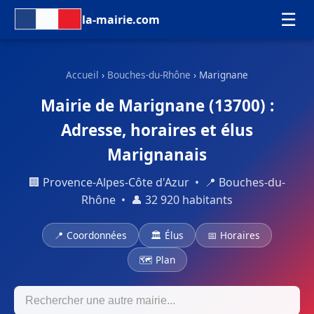
☰
la-mairie.com
Accueil
›
Bouches-du-Rhône
› Marignane
Mairie de Marignane (13700) :
Adresse, horaires et élus
Marignanais
🏢 Provence-Alpes-Côte d'Azur • 📍 Bouches-du-
Rhône • 👤 32 920 habitants
📍 Coordonnées
🏛 Élus
📅 Horaires
🗺 Plan