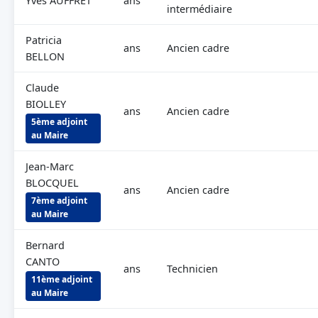
Yves AUFFRET
ans
intermédiaire
Patricia
ans
Ancien cadre
BELLON
Claude
BIOLLEY
ans
Ancien cadre
5ème adjoint
au Maire
Jean-Marc
BLOCQUEL
ans
Ancien cadre
7ème adjoint
au Maire
Bernard
CANTO
ans
Technicien
11ème adjoint
au Maire