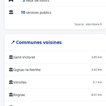
🎮
3
lieux de loisirs
🏛
10
services publics
Source : eterritoire.fr
📍 Communes voisines
🏛
Saint-Victoret
3.85 km
🏛
Gignac-la-Nerthe
3.92 km
🏛
Vitrolles
6.1 km
🏛
Rognac
8.01 km