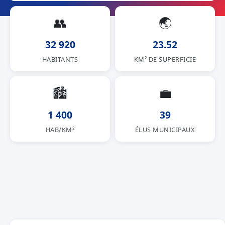
👥
🌏
32 920
23.52
HABITANTS
KM² DE SUPERFICIE
🏙
💼
1 400
39
HAB/KM²
ÉLUS MUNICIPAUX