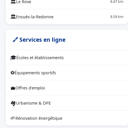
🏛
Le Rove
8.47 km
🏛
Ensuès-la-Redonne
8.59 km
🔗 Services en ligne
🎓
Écoles et établissements
⚽
Équipements sportifs
💼
Offres d'emploi
🏘
Urbanisme & DPE
🌱
Rénovation énergétique