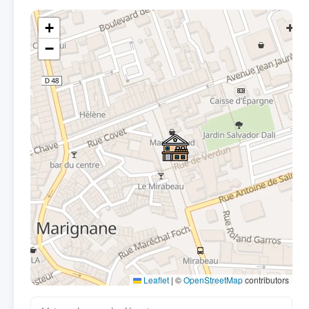
+
−
Leaflet
|
©
OpenStreetMap
contributors