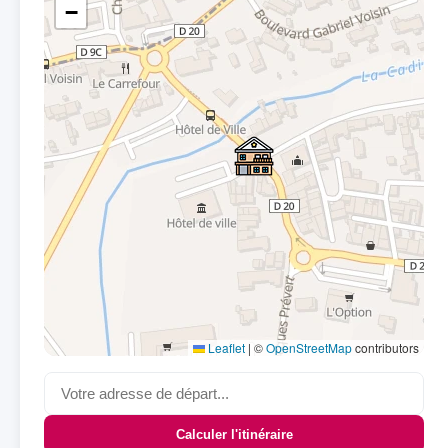
−
Leaflet
|
©
OpenStreetMap
contributors
Calculer l'itinéraire