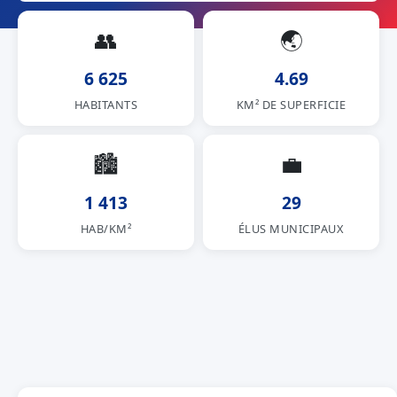
👥
🌏
6 625
4.69
HABITANTS
KM² DE SUPERFICIE
🏙
💼
1 413
29
HAB/KM²
ÉLUS MUNICIPAUX