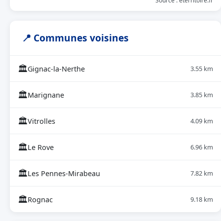
Source : eterritoire.fr
📍 Communes voisines
🏛
Gignac-la-Nerthe
3.55 km
🏛
Marignane
3.85 km
🏛
Vitrolles
4.09 km
🏛
Le Rove
6.96 km
🏛
Les Pennes-Mirabeau
7.82 km
🏛
Rognac
9.18 km