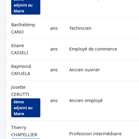
adjoint au
Maire
Barthélémy
ans
Technicien
CANO
Eliane
ans
Employé de commerce
CASSELI
Raymond
ans
Ancien ouvrier
CAYUELA
Josette
CERUTTI
ans
Ancien employé
8ème
adjoint au
Maire
Thierry
Profession intermédiaire
CHAPELLIER