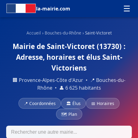
☰
la-mairie.com
Accueil
›
Bouches-du-Rhône
› Saint-Victoret
Mairie de Saint-Victoret (13730) :
Adresse, horaires et élus Saint-
Victoriens
🏢 Provence-Alpes-Côte d'Azur • 📍 Bouches-du-
Rhône • 👤 6 625 habitants
📍 Coordonnées
🏛 Élus
📅 Horaires
🗺 Plan