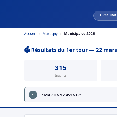
📊 Résultat
Accueil
›
Martigny
›
Municipales 2026
🗳️ Résultats du 1er tour — 22 mar
315
Inscrits
1
" MARTIGNY AVENIR"