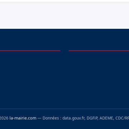
 2026
la-mairie.com
— Données : data.gouv.fr, DGFiP, ADEME, CDC/RP