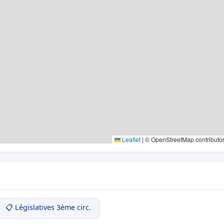
Leaflet
|
© OpenStreetMap contributo
📋 Législatives 3ème circ.