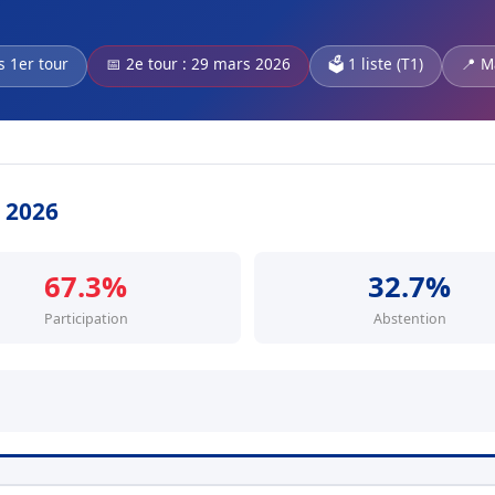
s 1er tour
📅 2e tour : 29 mars 2026
🗳️ 1 liste (T1)
📍 M
s 2026
67.3%
32.7%
Participation
Abstention