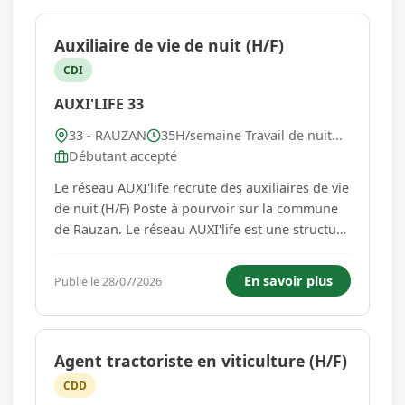
Auxiliaire de vie de nuit (H/F)
CDI
AUXI'LIFE 33
33 - RAUZAN
35H/semaine Travail de nuit...
Débutant accepté
Le réseau AUXI'life recrute des auxiliaires de vie
de nuit (H/F) Poste à pourvoir sur la commune
de Rauzan. Le réseau AUXI'life est une structure
mixte associant entreprises et associations
d'aide à domicile. Créé en 2005, il compte
En savoir plus
Publie le 28/07/2026
aujourd'hui plus de 70 agences spécialisées
dans l'accomp...
Agent tractoriste en viticulture (H/F)
CDD