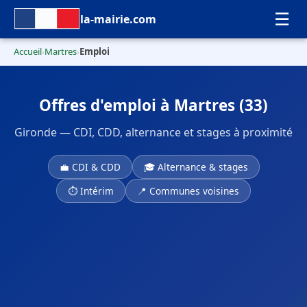
☰
la-mairie.com
Accueil
Martres
Emploi
›
›
Offres d'emploi à Martres (33)
Gironde — CDI, CDD, alternance et stages à proximité
💼 CDI & CDD
🎓 Alternance & stages
⏱ Intérim
📍 Communes voisines