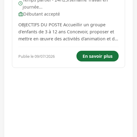
journée...
Débutant accepté
OBJECTIFS DU POSTE Accueillir un groupe
d'enfants de 3 à 12 ans Concevoir, proposer et
mettre en œuvre des activités d'animation et de
loisirs dans le cadre du projet éducatif de la
structure ACTIVITÉS Missions principales :
En savoir plus
Publie le 09/07/2026
Garantir la sécurité morale, physique et
affective des enfant...