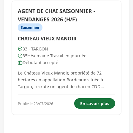
AGENT DE CHAI SAISONNIER -
VENDANGES 2026 (H/F)
Saisonnier
CHATEAU VIEUX MANOIR
33 - TARGON
35H/semaine Travail en journée...
Débutant accepté
Le Château Vieux Manoir, propriété de 72
hectares en appellation Bordeaux située à
Targon, recrute un agent de chai en CDD
saisonnier pour les vinifications 2026. La
propriété appartient au groupe familial
En savoir plus
Publie le 23/07/2026
Ballande, présent dans le vignoble bordelais
depuis 1859, dont le pôle vin Ballande W...