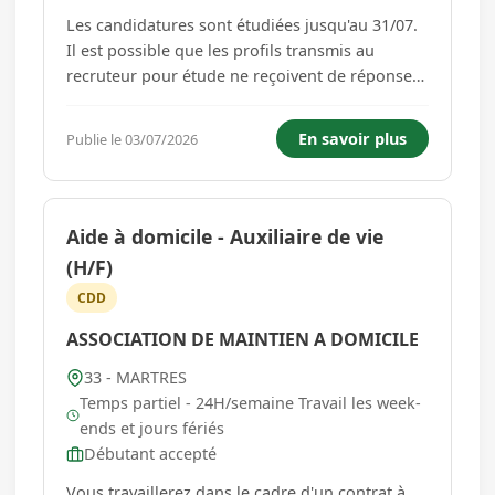
Les candidatures sont étudiées jusqu'au 31/07.
Il est possible que les profils transmis au
recruteur pour étude ne reçoivent de réponse
qu'à compter du 17/08. Impératif à prendre en
compte avant de postuler : un profil débutant
En savoir plus
Publie le 03/07/2026
peut potentiellement convenir à ce poste mais à
minima formé...
Aide à domicile - Auxiliaire de vie
(H/F)
CDD
ASSOCIATION DE MAINTIEN A DOMICILE
33 - MARTRES
Temps partiel - 24H/semaine Travail les week-
ends et jours fériés
Débutant accepté
Vous travaillerez dans le cadre d'un contrat à