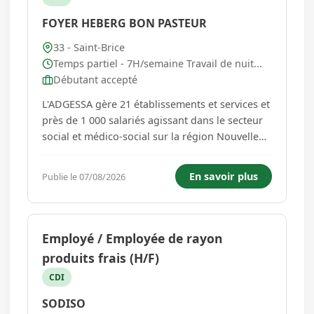
FOYER HEBERG BON PASTEUR
33 - Saint-Brice
Temps partiel - 7H/semaine Travail de nuit...
Débutant accepté
L'ADGESSA gère 21 établissements et services et
près de 1 000 salariés agissant dans le secteur
social et médico-social sur la région Nouvelle
Aquitaine. Elle recrute pour le Foyer Bon
Pasteur à Saint-Brice (42 résidents), un.e Agent
En savoir plus
Publie le 07/08/2026
de services logistiques Poste à pourvoir au
01/09/2026 C...
Employé / Employée de rayon
produits frais (H/F)
CDI
SODISO