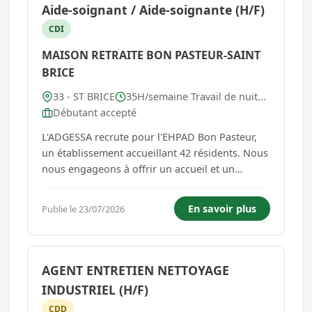
Aide-soignant / Aide-soignante (H/F)
CDI
MAISON RETRAITE BON PASTEUR-SAINT
BRICE
33 - ST BRICE
35H/semaine Travail de nuit...
Débutant accepté
L'ADGESSA recrute pour l'EHPAD Bon Pasteur,
un établissement accueillant 42 résidents. Nous
nous engageons à offrir un accueil et un
accompagnement respectueux de la singularité
de chaque personne, qu'il s'agisse des usagers,
En savoir plus
Publie le 23/07/2026
des salariés, des familles, des bénévoles ou des
invités. Travail...
AGENT ENTRETIEN NETTOYAGE
INDUSTRIEL (H/F)
CDD