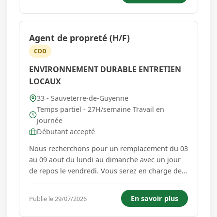
traçabilité, la fiabilité Suivre les échéanciers
clients e...
Agent de propreté (H/F)
CDD
ENVIRONNEMENT DURABLE ENTRETIEN
LOCAUX
33 - Sauveterre-de-Guyenne
Temps partiel - 27H/semaine Travail en
journée
Débutant accepté
Nous recherchons pour un remplacement du 03
au 09 aout du lundi au dimanche avec un jour
de repos le vendredi. Vous serez en charge de
l'entretien avant ouverture d'un hypermarché
de 6h à 9h puis l'après-midi de la permanence
En savoir plus
Publie le 29/07/2026
de 14h à 15h30. 6 jours par semaine de 8H à
9H45 - 10h30 par semai...