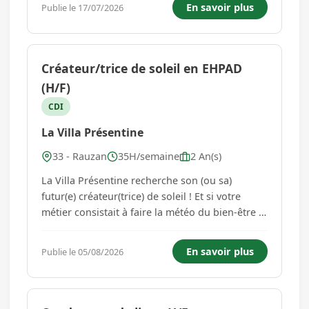
En savoir plus
Publie le 17/07/2026
d'apprentissage, pour préparer l'une de nos
formations diplômantes reco...
Créateur/trice de soleil en EHPAD
(H/F)
CDI
La Villa Présentine
33 - Rauzan
35H/semaine
2 An(s)
La Villa Présentine recherche son (ou sa)
futur(e) créateur(trice) de soleil ! Et si votre
métier consistait à faire la météo du bien-être ?
À la Villa Présentine, nous sommes convaincus
d'une chose : une journée ensoleillée ne
En savoir plus
Publie le 05/08/2026
dépend pas toujours de la météo... mais
souvent de celles ...