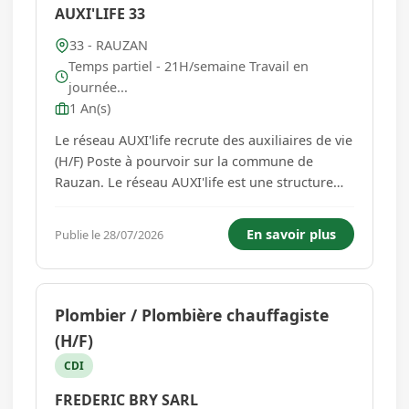
AUXI'LIFE 33
33 - RAUZAN
Temps partiel - 21H/semaine Travail en
journée...
1 An(s)
Le réseau AUXI'life recrute des auxiliaires de vie
(H/F) Poste à pourvoir sur la commune de
Rauzan. Le réseau AUXI'life est une structure
mixte associant entreprises et associations
d'aide à domicile. Créé en 2005, il compte
En savoir plus
Publie le 28/07/2026
aujourd'hui plus de 70 agences spécialisées
dans l'accompagnement...
Plombier / Plombière chauffagiste
(H/F)
CDI
FREDERIC BRY SARL