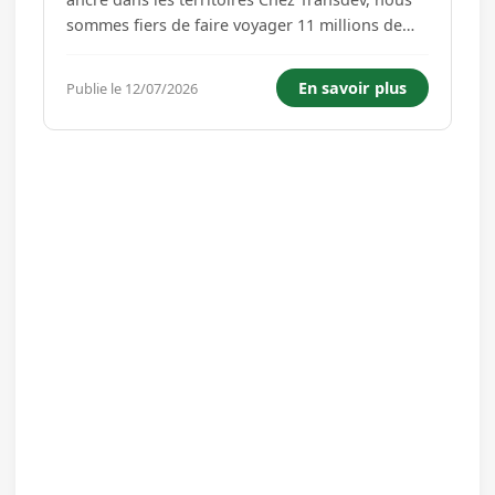
sommes fiers de faire voyager 11 millions de
personnes au quotidien dans le monde grâce à
des services de transport efficaces, simples et
En savoir plus
Publie le 12/07/2026
respectueux de l'environnement, au service des
territoires.Parce que...