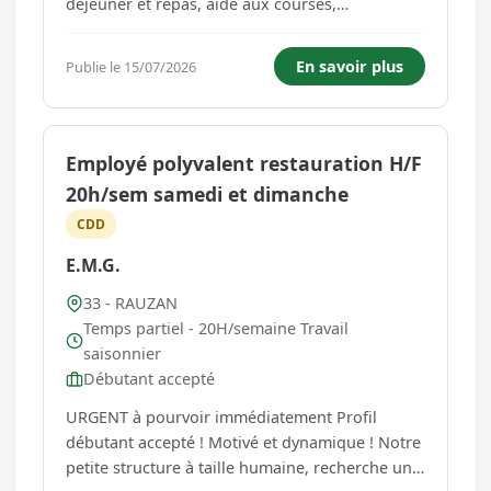
déjeuner et repas, aide aux courses,
chargement / déchargement lave-vaisselle et
lave linge, réfection du lit, nettoyage salle de
En savoir plus
Publie le 15/07/2026
bain et sanitaires après le passage de
l'infirmière, compagnie. Vous travaillere...
Employé polyvalent restauration H/F
20h/sem samedi et dimanche
CDD
E.M.G.
33 - RAUZAN
Temps partiel - 20H/semaine Travail
saisonnier
Débutant accepté
URGENT à pourvoir immédiatement Profil
débutant accepté ! Motivé et dynamique ! Notre
petite structure à taille humaine, recherche un