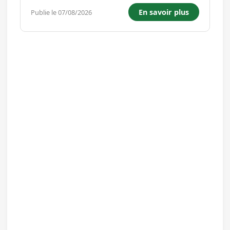
Expérimenté(e) afin de renforcer son équipe
En savoir plus
Publie le 07/08/2026
administrative et financière. Rattaché(e) à la
Direction, vous prenez en charge l'ensemble...