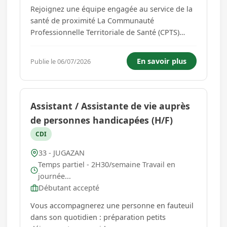
Rejoignez une équipe engagée au service de la
santé de proximité La Communauté
Professionnelle Territoriale de Santé (CPTS)
recrute un(e) Assistant(e) de Direction afin
d'accompagner son développement et la mise
En savoir plus
Publie le 06/07/2026
en œuvre de ses projets au service des
professionnels de santé et de la populat...
Assistant / Assistante de vie auprès
de personnes handicapées (H/F)
CDI
33 - JUGAZAN
Temps partiel - 2H30/semaine Travail en
journée...
Débutant accepté
Vous accompagnerez une personne en fauteuil
dans son quotidien : préparation petits