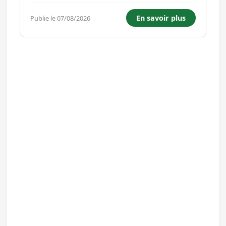
profil polyvalent pour venir au soutien de la
plonge et du service en salle. Vous travaillerez
En savoir plus
Publie le 07/08/2026
le samedi et le dimanche, 10h par jour, de 11H à
18H mais pos...