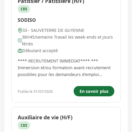
Pâtissier / Pâtissière (H/F)
CDI
SODISO
33 - SAUVETERRE DE GUYENNE
36H45/semaine Travail les week-ends et jours
fériés
Débutant accepté
**** RECRUTEMENT IMMEDIAT**** ***
Immersion et/ou formation avant recrutement
possibles pour les demandeurs d'emploi
inscrits à France Travail *** Encadrer par le
responsable du rayon pâtisserie Vos missions :
En savoir plus
Publie le 31/07/2026
- Fabrication pain, pates gâteaux Conseille les
clients sur le choix des produits ...
Auxiliaire de vie (H/F)
CDI