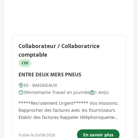
Collaborateur / Collaboratrice
comptable
CDI
ENTRE DEUX MERS PNEUS
33 - BAIGNEAUX
39H/semaine Travail en journée
1 An(s)
*****Recrutement Urgent****** Vos missions:
Rapprocher des factures avec les fournisseurs
Etablir des factures Rappeler téléphoniquement
des clients Collecter et contrôler les documents
commerciaux papier ou dématérialisés pour la
En savoir plus
Publie le 03/08/2026