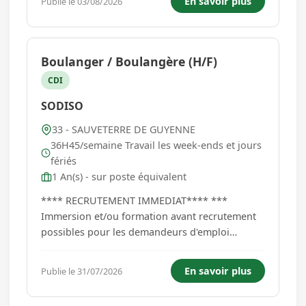
En savoir plus
Publie le 03/08/2026
brut/heure. Pas de logement....
Boulanger / Boulangère (H/F)
CDI
SODISO
33 - SAUVETERRE DE GUYENNE
36H45/semaine Travail les week-ends et jours
fériés
1 An(s) - sur poste équivalent
**** RECRUTEMENT IMMEDIAT**** ***
Immersion et/ou formation avant recrutement
possibles pour les demandeurs d'emploi
inscrits à France Travail *** Vos missions :
Préparation des pâtes et divers produits de
En savoir plus
Publie le 31/07/2026
boulangerie. Conseille les clients sur le choix
des produits Travail en fin de semaine...