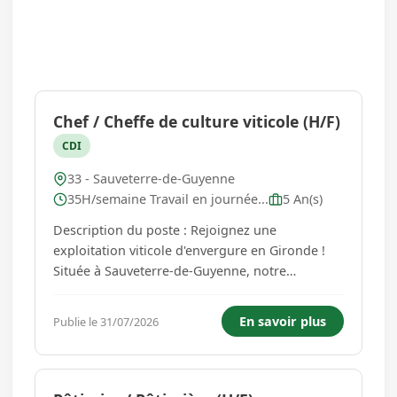
Chef / Cheffe de culture viticole (H/F)
CDI
33 - Sauveterre-de-Guyenne
35H/semaine Travail en journée...
5 An(s)
Description du poste : Rejoignez une
exploitation viticole d'envergure en Gironde !
Située à Sauveterre-de-Guyenne, notre
exploitation viticole de 340 hectares recherche
un(e) Chef de Culture en CDI à temps plein afin
En savoir plus
Publie le 31/07/2026
d'assurer le pilotage technique et opérationnel
du vignoble. Véritable manage...