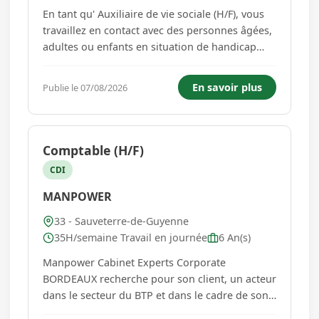
En tant qu' Auxiliaire de vie sociale (H/F), vous
travaillez en contact avec des personnes âgées,
adultes ou enfants en situation de handicap
dont le souhait est de vivre à domicile. Vous les
aidez dans les actes essentiels de la vie
En savoir plus
Publie le 07/08/2026
quotidienne (aide à la toilette, aide à la
mobilité/déplace...
Comptable (H/F)
CDI
MANPOWER
33 - Sauveterre-de-Guyenne
35H/semaine Travail en journée
6 An(s)
Manpower Cabinet Experts Corporate
BORDEAUX recherche pour son client, un acteur
dans le secteur du BTP et dans le cadre de son
développement, un(e) Comptable