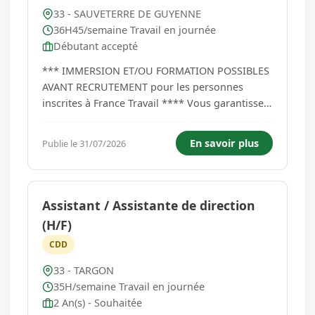
33 - SAUVETERRE DE GUYENNE
36H45/semaine Travail en journée
Débutant accepté
*** IMMERSION ET/OU FORMATION POSSIBLES
AVANT RECRUTEMENT pour les personnes
inscrites à France Travail **** Vous garantissez
l'attractivité de votre rayon (charcuterie
traditionnelle) tout en respectant l'implantation,
En savoir plus
Publie le 31/07/2026
la fraicheur, la rotation des produits et leur
saisonnalité. Vous serez en...
Assistant / Assistante de direction
(H/F)
CDD
33 - TARGON
35H/semaine Travail en journée
2 An(s) - Souhaitée