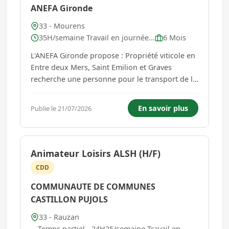
ANEFA Gironde
33 - Mourens
35H/semaine Travail en journée...
6 Mois
L'ANEFA Gironde propose : Propriété viticole en
Entre deux Mers, Saint Emilion et Graves
recherche une personne pour le transport de la
vendange et apporter une aide au chai pour les
travaux courants en période de récolte et
En savoir plus
Publie le 21/07/2026
vinification (réception, remontages, décuvages).
Vous intégrerez u...
Animateur Loisirs ALSH (H/F)
CDD
COMMUNAUTE DE COMMUNES
CASTILLON PUJOLS
33 - Rauzan
Temps partiel - 24H25/semaine Travail en