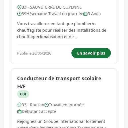
33 - SAUVETERRE DE GUYENNE
39H/semaine Travail en journée
5 An(s)
Vous travaillerez en tant que plombier/e
chauffagiste pour réaliser des installations de
chauffage/climatisation et de
plomberie/sanitaire....
En savoir plus
Publie le 26/06/2026
Conducteur de transport scolaire
H/F
CDI
33 - Rauzan
Travail en journée
Débutant accepté
Rejoignez un Groupe international fortement
ancré dans les territoires Chez Transdev, nous