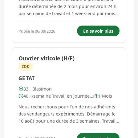
durée déterminée de 2 mois pour environ 24 h
par semaine de travail et 1 week-end par mois.
Les heures seront évolutives suivant l'activité.
Missions : entretien courant du logement, aide
En savoir plus
Publie le 06/08/2026
aux courses, préparation de repas, aide à la
prise de re...
Ouvrier viticole (H/F)
CDD
GE TAT
33 - Blasimon
40H/semaine Travail en journée...
1 Mois
Nous recherchons pour l'un de nos adhérents
des vendangeurs expérimentés. Démarrage le
10 août pour une durée de 3 semaines. Travail
du lundi au samedi, suivant la météo,
40h/semaine. Taux horaire 12.31 euros