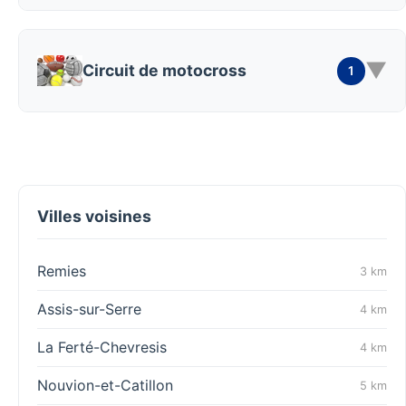
▼
Circuit de motocross
1
Villes voisines
Remies
3 km
Assis-sur-Serre
4 km
La Ferté-Chevresis
4 km
Nouvion-et-Catillon
5 km