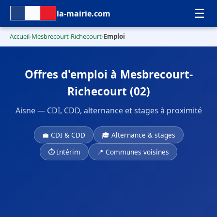
☰
la-mairie.com
Accueil
Mesbrecourt-Richecourt
Emploi
›
›
Offres d'emploi à Mesbrecourt-
Richecourt (02)
Aisne — CDI, CDD, alternance et stages à proximité
💼 CDI & CDD
🎓 Alternance & stages
⏱ Intérim
📍 Communes voisines