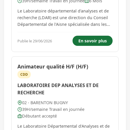
39H/semaine Travail en journée
6 Mois
Le Laboratoire départemental d'analyses et de
recherche (LDAR) est une direction du Conseil
Départemental de l'Aisne spécialisée dans les
domaines de l'Agronomie, de l'hydrologie et de
la santé animale. Sous l'autorité de la
En savoir plus
Publie le 29/06/2026
responsable du Département Administration
Des Ventes, vous assurere...
Animateur qualité H/F (H/F)
CDD
LABORATOIRE DEP ANALYSES ET DE
RECHERCHE
02 - BARENTON BUGNY
39H/semaine Travail en journée
Débutant accepté
Le Laboratoire Départemental d'Analyses et de