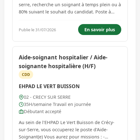
serre, recherche un soignant à temps plein ou à
80% suivant le souhait du candidat. Poste à
pourvoir à partir du 1er septembre. Travail en
coupure (2 à 3 par semaine) et 1 week end sur
En savoir plus
Publie le 31/07/2026
3. Vous travaillez de 7h à 13h (et lors du soir de
16h à 20h)....
Aide-soignant hospitalier / Aide-
soignante hospitalière (H/F)
CDD
EHPAD LE VERT BUISSON
02 - CRECY SUR SERRE
35H/semaine Travail en journée
Débutant accepté
Au sein de l'EHPAD Le Vert Buisson de Crécy-
sur-Serre, vous occuperez le poste d'Aide-
Soignant(e) Vous aurez pour missions : -