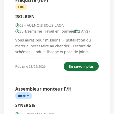
Plaquiste (H/F)
CDD
ISOLBIEN
02 - AULNOIS SOUS LAON
35H/semaine Travail en journée
2 An(s)
Vous aurez pour missions : - Installation du
matériel nécessaire au chantier - Lecture de
schémas - Enduit, lissage et pose de joints -
Assemblage et pose de cloisons et faux
plafonds - Contrôle de l'isolation et de
En savoir plus
Publie le 28/05/2026
l'étanchéité - Nettoyage de fin de chantier -
Manutentions diverses Vous ê...
Assembleur monteur F/H
Interim
SYNERGIE