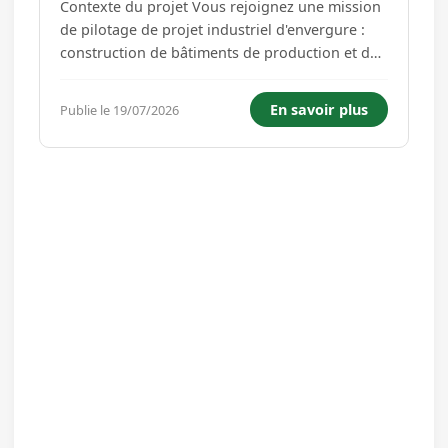
Contexte du projet Vous rejoignez une mission
de pilotage de projet industriel d'envergure :
construction de bâtiments de production et de
stockage sur une parcelle de 60 000 m². Le
maître d'ouvrage, acteur majeur du secteur
En savoir plus
Publie le 19/07/2026
industriel, recherche un chef de projet
expérimenté pour assurer la co...