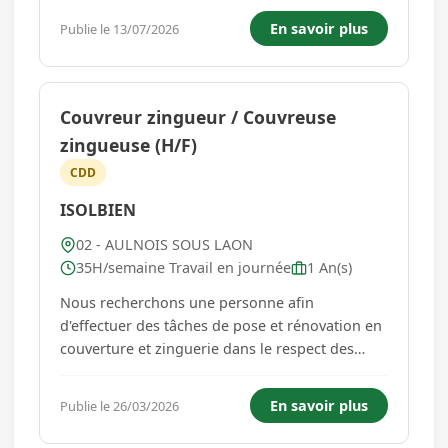
cadre de cette croissance et du développement
En savoir plus
Publie le 13/07/2026
de notre activité, nous recrutons notre
Responsable de Secteur sur Laonbr />Vos m...
Couvreur zingueur / Couvreuse
zingueuse (H/F)
CDD
ISOLBIEN
02 - AULNOIS SOUS LAON
35H/semaine Travail en journée
1 An(s)
Nous recherchons une personne afin
d'effectuer des tâches de pose et rénovation en
couverture et zinguerie dans le respect des
règles de sécurité. Missions principales : -
Monter et installer les échafaudages et les
En savoir plus
Publie le 26/03/2026
systèmes de protection. - Approvisionner le
chantier en matériaux. - Scier ...