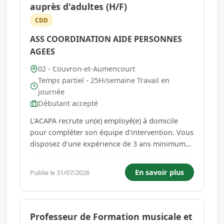
auprès d'adultes (H/F)
CDD
ASS COORDINATION AIDE PERSONNES
AGEES
02 - Couvron-et-Aumencourt
Temps partiel - 25H/semaine Travail en
journée
Débutant accepté
L'ACAPA recrute un(e) employé(e) à domicile
pour compléter son équipe d'intervention. Vous
disposez d'une expérience de 3 ans minimum
dans le domaine ou titulaire du diplôme
d'Auxiliaire de vie ou Bac ASSP ou TISF. Si vous
En savoir plus
Publie le 31/07/2026
n'avez pas de diplôme, un parcours d'accueil
sera organisé d'un tota...
Professeur de Formation musicale et