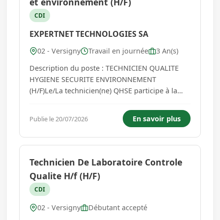
et environnement (H/F)
CDI
EXPERTNET TECHNOLOGIES SA
02 - Versigny
Travail en journée
3 An(s)
Description du poste : TECHNICIEN QUALITE
HYGIENE SECURITE ENVIRONNEMENT
(H/F)Le/La technicien(ne) QHSE participe à la
transmission de la culture QHSE à tous les
niveaux.Il/Elle épaule la Responsable QHSE sur
En savoir plus
Publie le 20/07/2026
le respect de la réglementation/législation
applicable à l'entreprise (qu'elle soit ...
Technicien De Laboratoire Controle
Qualite H/f (H/F)
CDI
02 - Versigny
Débutant accepté