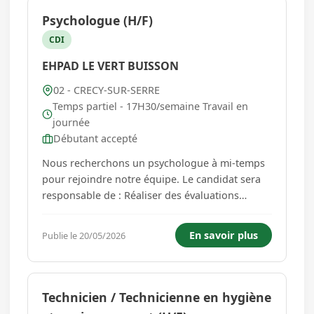
Psychologue (H/F)
CDI
EHPAD LE VERT BUISSON
02 - CRECY-SUR-SERRE
Temps partiel - 17H30/semaine Travail en
journée
Débutant accepté
Nous recherchons un psychologue à mi-temps
pour rejoindre notre équipe. Le candidat sera
responsable de : Réaliser des évaluations
psychologiques. Assurer des suivis
thérapeutiques individuels ou de groupe.
En savoir plus
Publie le 20/05/2026
Participer à des réunions d'équipe et à des
projets transversaux. Rédiger des comp...
Technicien / Technicienne en hygiène