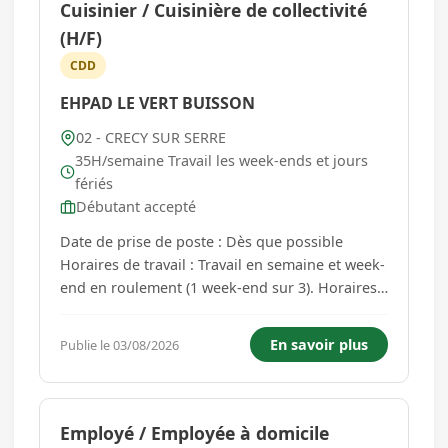
Cuisinier / Cuisinière de collectivité
(H/F)
CDD
EHPAD LE VERT BUISSON
02 - CRECY SUR SERRE
35H/semaine Travail les week-ends et jours
fériés
Débutant accepté
Date de prise de poste : Dès que possible
Horaires de travail : Travail en semaine et week-
end en roulement (1 week-end sur 3). Horaires :
12h/jour, de 7h30 à 19h30. Missions principales
: Préparer et cuisiner des repas pour un Ehpad.
En savoir plus
Publie le 03/08/2026
Respecter les normes d'hygiène et de sécurité
alimentaire...
Employé / Employée à domicile