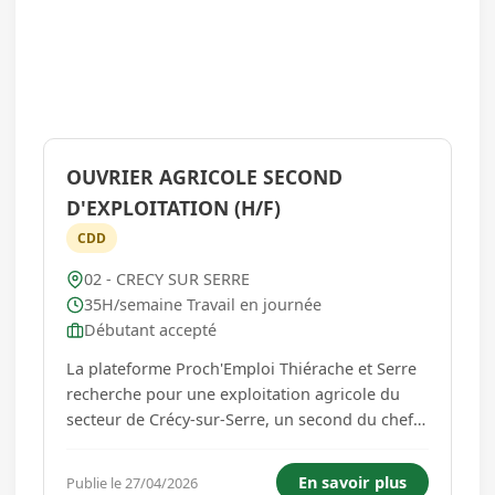
OUVRIER AGRICOLE SECOND
D'EXPLOITATION (H/F)
CDD
02 - CRECY SUR SERRE
35H/semaine Travail en journée
Débutant accepté
La plateforme Proch'Emploi Thiérache et Serre
recherche pour une exploitation agricole du
secteur de Crécy-sur-Serre, un second du chef
d'exploitation H/F. Au sein de cette exploitation
agricole diversifiée alliant élevage de vaches à
En savoir plus
Publie le 27/04/2026