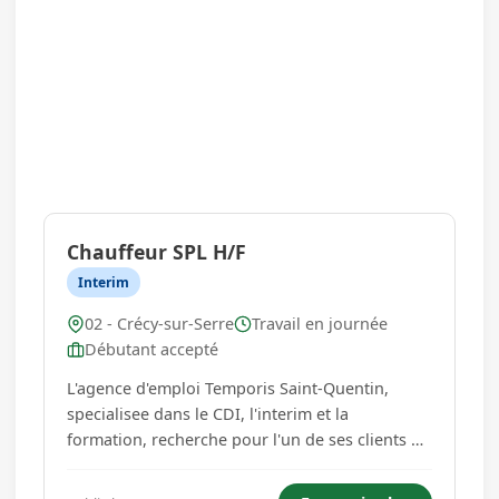
Chauffeur SPL H/F
Interim
02 - Crécy-sur-Serre
Travail en journée
Débutant accepté
L'agence d'emploi Temporis Saint-Quentin,
specialisee dans le CDI, l'interim et la
formation, recherche pour l'un de ses clients un
Chauffeur SPL H/F pour une mission basee a
Crecy-sur-Serre. Vous appreciez la route, les