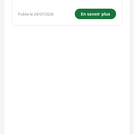
Dispenser des soins d'hygiène et de confort par
une aide partielle ou totale du résident, le
En savoir plus
Publie le 29/07/2026
stimuler, afin qu'il conserve ou développe son
autonomie. Rechercher systé...