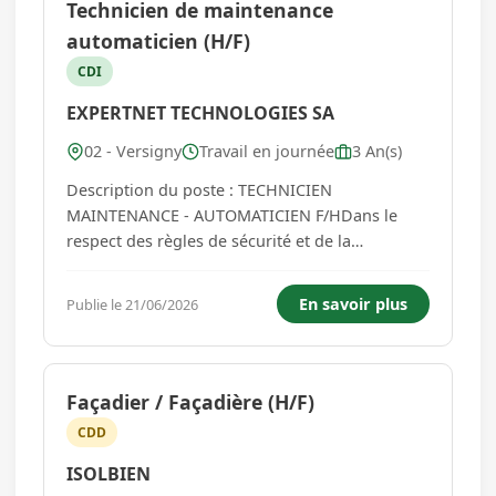
Technicien de maintenance
automaticien (H/F)
CDI
EXPERTNET TECHNOLOGIES SA
02 - Versigny
Travail en journée
3 An(s)
Description du poste : TECHNICIEN
MAINTENANCE - AUTOMATICIEN F/HDans le
respect des règles de sécurité et de la
réglementation, vous allez réaliser la
maintenance préventive et curatives des
En savoir plus
Publie le 21/06/2026
équipements et infrastructures. Vous aurez la
charge d'améliorer et développer la capacité de
l'en...
Façadier / Façadière (H/F)
CDD
ISOLBIEN