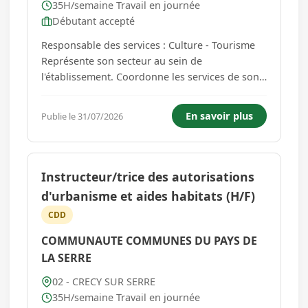
35H/semaine Travail en journée
Débutant accepté
Responsable des services : Culture - Tourisme
Représente son secteur au sein de
l'établissement. Coordonne les services de son
secteur et par délégation, met en œuvre,
régule, contrôle et évalue l'activité des services
En savoir plus
Publie le 31/07/2026
dans son secteur. L'agent est chargé de
concevoir des stratégies terr...
Instructeur/trice des autorisations
d'urbanisme et aides habitats (H/F)
CDD
COMMUNAUTE COMMUNES DU PAYS DE
LA SERRE
02 - CRECY SUR SERRE
35H/semaine Travail en journée