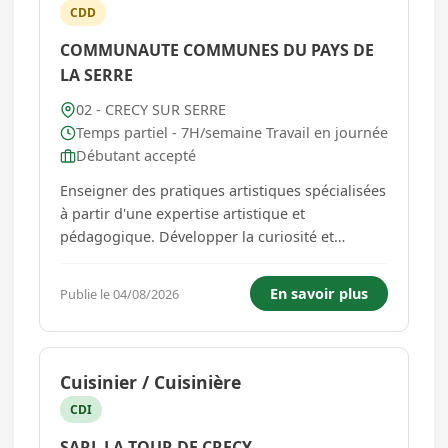
CDD
COMMUNAUTE COMMUNES DU PAYS DE
LA SERRE
02 - CRECY SUR SERRE
Temps partiel - 7H/semaine Travail en journée
Débutant accepté
Enseigner des pratiques artistiques spécialisées
à partir d'une expertise artistique et
pédagogique. Développer la curiosité et
l'engagement artistique en inscrivant son
activité dans un projet collectif d'établissement
En savoir plus
Publie le 04/08/2026
et d'enseignement. 1 - ENSEIGNER UNE
DISCIPLINE ARTISTIQUE (MUSIQUE, DA...
Cuisinier / Cuisinière
CDI
SARL LA TOUR DE CRECY