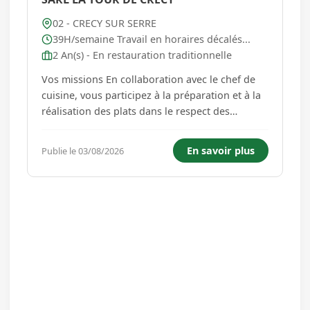
02 - CRECY SUR SERRE
39H/semaine Travail en horaires décalés...
2 An(s) - En restauration traditionnelle
Vos missions En collaboration avec le chef de
cuisine, vous participez à la préparation et à la
réalisation des plats dans le respect des
recettes, des normes d'hygiène et de sécurité
alimentaire. À ce titre, vous serez amené(e) à : *
En savoir plus
Publie le 03/08/2026
Préparer et cuisiner les entrées, plats et
desserts....