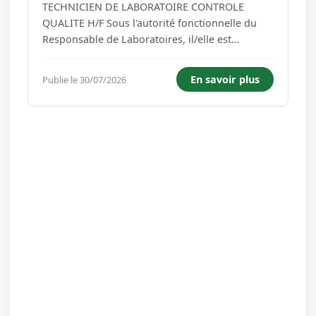
TECHNICIEN DE LABORATOIRE CONTROLE
QUALITE H/F Sous l'autorité fonctionnelle du
Responsable de Laboratoires, il/elle est
chargé/e d'assurer et optimiser les opérations
de contrôles en garantissant l'exactitude des
En savoir plus
Publie le 30/07/2026
résultats. Missions : À titre principalGarantir la
conformité des produits fab...