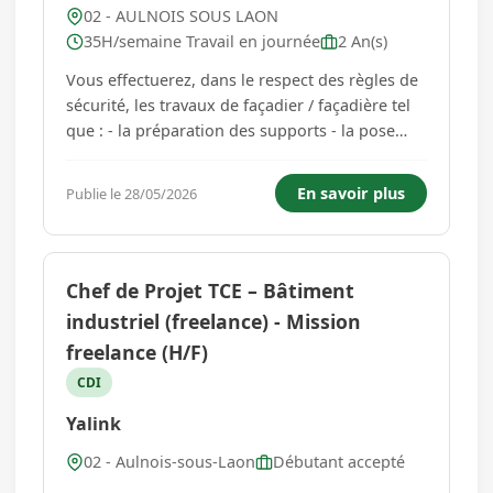
02 - AULNOIS SOUS LAON
35H/semaine Travail en journée
2 An(s)
Vous effectuerez, dans le respect des règles de
sécurité, les travaux de façadier / façadière tel
que : - la préparation des supports - la pose
d'isolation thermique extérieure - le marouflage
- l'application d'enduits - la pose d'échafaudage
En savoir plus
Publie le 28/05/2026
Une excellente capacité à travailler en éq...
Chef de Projet TCE – Bâtiment
industriel (freelance) - Mission
freelance (H/F)
CDI
Yalink
02 - Aulnois-sous-Laon
Débutant accepté