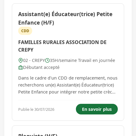
Assistant(e) Éducateur(trice) Petite
Enfance (H/F)
CDD
FAMILLES RURALES ASSOCIATION DE
CREPY
02 - CREPY
35H/semaine Travail en journée
Débutant accepté
Dans le cadre d'un CDD de remplacement, nous
recherchons un(e) Assistant(e) Éducateur(trice)
Petite Enfance pour intégrer notre petite crèche
et assurer également l'accompagnement des
enfants sur le temps périscolaire du midi. Vos
En savoir plus
Publie le 30/07/2026
missions - Accueillir les enfants et leurs familles
dans un cli...