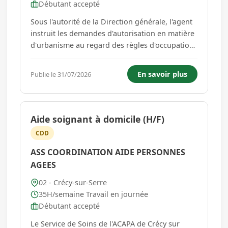
Débutant accepté
Sous l'autorité de la Direction générale, l'agent
instruit les demandes d'autorisation en matière
d'urbanisme au regard des règles d'occupation
des sols au sens du code de l'urbanisme. Il peut
procéder à la vérification et au contrôle de la
En savoir plus
Publie le 31/07/2026
conformité des constructions et des
aménagements...
Aide soignant à domicile (H/F)
CDD
ASS COORDINATION AIDE PERSONNES
AGEES
02 - Crécy-sur-Serre
35H/semaine Travail en journée
Débutant accepté
Le Service de Soins de l'ACAPA de Crécy sur