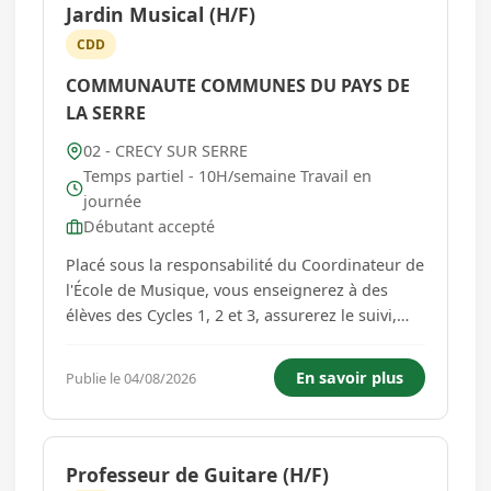
Jardin Musical (H/F)
CDD
COMMUNAUTE COMMUNES DU PAYS DE
LA SERRE
02 - CRECY SUR SERRE
Temps partiel - 10H/semaine Travail en
journée
Débutant accepté
Placé sous la responsabilité du Coordinateur de
l'École de Musique, vous enseignerez à des
élèves des Cycles 1, 2 et 3, assurerez le suivi,
l'orientation et l'évaluation des élèves. Vous
vous impliquerez dans les projets de
En savoir plus
Publie le 04/08/2026
l'établissement et dans les activités du Schéma
Départemental ...
Professeur de Guitare (H/F)