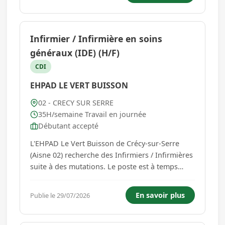
viande et grandes cultures (350 hectares dont
100 hectare...
Infirmier / Infirmière en soins
généraux (IDE) (H/F)
CDI
EHPAD LE VERT BUISSON
02 - CRECY SUR SERRE
35H/semaine Travail en journée
Débutant accepté
L'EHPAD Le Vert Buisson de Crécy-sur-Serre
(Aisne 02) recherche des Infirmiers / Infirmières
suite à des mutations. Le poste est à temps
complet à 35h00 par semaine. Vos missions : -
Dispenser des soins de nature préventive,
En savoir plus
Publie le 29/07/2026
curative ou palliative, visant à promouvoir,
maintenir et restaure...