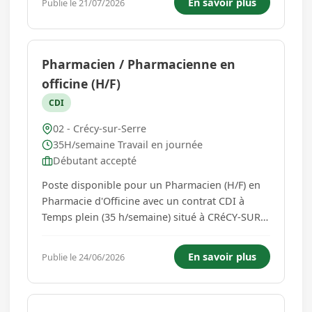
En savoir plus
Publie le 21/07/2026
deplacements longue distance et souhaitez
rejoindre une entreprise ou votre pr...
Pharmacien / Pharmacienne en
officine (H/F)
CDI
02 - Crécy-sur-Serre
35H/semaine Travail en journée
Débutant accepté
Poste disponible pour un Pharmacien (H/F) en
Pharmacie d'Officine avec un contrat CDI à
Temps plein (35 h/semaine) situé à CRéCY-SUR-
SERRE (02270 , Hauts-de-France - France).
Qualifications requises Obligatoire : Diplôme
En savoir plus
Publie le 24/06/2026
d'État de Docteur en Pharmacie En savoir plus :
le remplacement du tit...