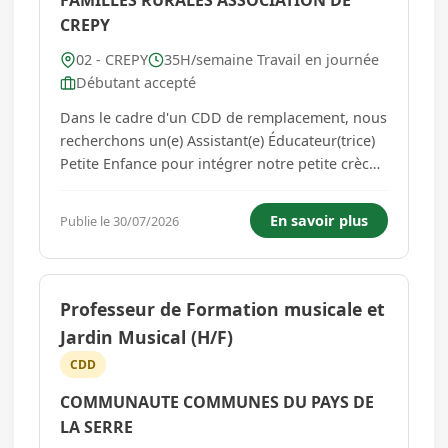
FAMILLES RURALES ASSOCIATION DE
CREPY
02 - CREPY
35H/semaine Travail en journée
Débutant accepté
Dans le cadre d'un CDD de remplacement, nous
recherchons un(e) Assistant(e) Éducateur(trice)
Petite Enfance pour intégrer notre petite crèche
et assurer également l'accompagnement des
enfants sur le temps périscolaire du midi. Vos
En savoir plus
Publie le 30/07/2026
missions - Accueillir les enfants et leurs familles
dans un cli...
Professeur de Formation musicale et
Jardin Musical (H/F)
CDD
COMMUNAUTE COMMUNES DU PAYS DE
LA SERRE