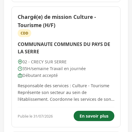
l'Etablissement...
Chargé(e) de mission Culture -
Tourisme (H/F)
CDD
COMMUNAUTE COMMUNES DU PAYS DE
LA SERRE
02 - CRECY SUR SERRE
35H/semaine Travail en journée
Débutant accepté
Responsable des services : Culture - Tourisme
Représente son secteur au sein de
l'établissement. Coordonne les services de son
secteur et par délégation, met en œuvre,
régule, contrôle et évalue l'activité des services
En savoir plus
Publie le 31/07/2026
dans son secteur. L'agent est chargé de
concevoir des stratégies terr...