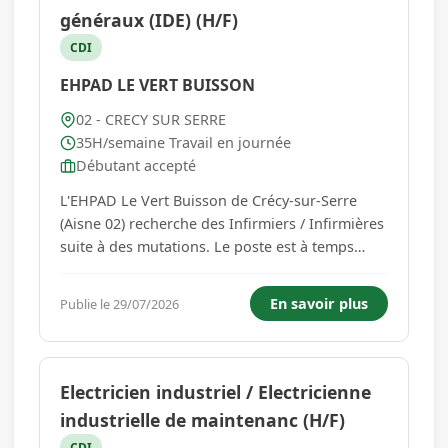
généraux (IDE) (H/F)
CDI
EHPAD LE VERT BUISSON
02 - CRECY SUR SERRE
35H/semaine Travail en journée
Débutant accepté
L'EHPAD Le Vert Buisson de Crécy-sur-Serre
(Aisne 02) recherche des Infirmiers / Infirmières
suite à des mutations. Le poste est à temps
complet à 35h00 par semaine. Vos missions : -
Dispenser des soins de nature préventive,
En savoir plus
Publie le 29/07/2026
curative ou palliative, visant à promouvoir,
maintenir et restaure...
Electricien industriel / Electricienne
industrielle de maintenanc (H/F)
CDI