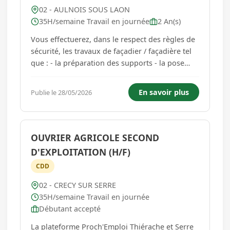
02 - AULNOIS SOUS LAON
35H/semaine Travail en journée
2 An(s)
Vous effectuerez, dans le respect des règles de
sécurité, les travaux de façadier / façadière tel
que : - la préparation des supports - la pose
d'isolation thermique extérieure - le marouflage
- l'application d'enduits - la pose d'échafaudage
En savoir plus
Publie le 28/05/2026
Une excellente capacité à travailler en éq...
OUVRIER AGRICOLE SECOND
D'EXPLOITATION (H/F)
CDD
02 - CRECY SUR SERRE
35H/semaine Travail en journée
Débutant accepté
La plateforme Proch'Emploi Thiérache et Serre