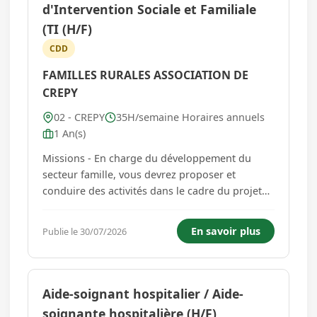
d'Intervention Sociale et Familiale
(TI (H/F)
CDD
FAMILLES RURALES ASSOCIATION DE
CREPY
02 - CREPY
35H/semaine Horaires annuels
1 An(s)
Missions - En charge du développement du
secteur famille, vous devrez proposer et
conduire des activités dans le cadre du projet
de l'association à destination des familles afin
de contribuer au développement de l'Animation
En savoir plus
Publie le 30/07/2026
de la Vie Sociale en favorisant la participation
des habitants, le souti...
Aide-soignant hospitalier / Aide-
soignante hospitalière (H/F)