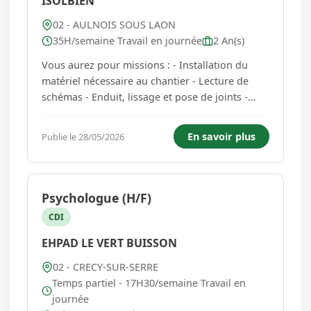
ISOLBIEN
02 - AULNOIS SOUS LAON
35H/semaine Travail en journée
2 An(s)
Vous aurez pour missions : - Installation du
matériel nécessaire au chantier - Lecture de
schémas - Enduit, lissage et pose de joints -
Assemblage et pose de cloisons et faux
plafonds - Contrôle de l'isolation et de
En savoir plus
Publie le 28/05/2026
l'étanchéité - Nettoyage de fin de chantier -
Manutentions diverses Vous ê...
Psychologue (H/F)
CDI
EHPAD LE VERT BUISSON
02 - CRECY-SUR-SERRE
Temps partiel - 17H30/semaine Travail en
journée