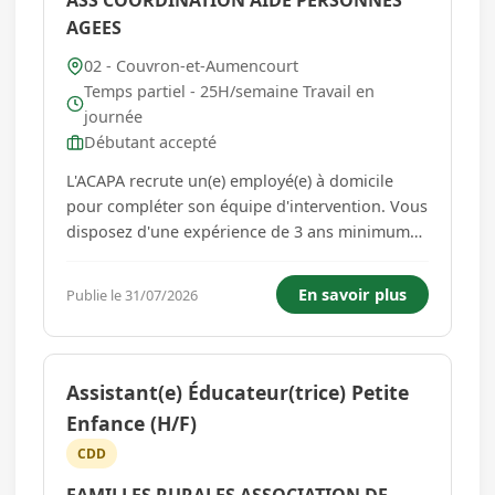
ASS COORDINATION AIDE PERSONNES
AGEES
02 - Couvron-et-Aumencourt
Temps partiel - 25H/semaine Travail en
journée
Débutant accepté
L'ACAPA recrute un(e) employé(e) à domicile
pour compléter son équipe d'intervention. Vous
disposez d'une expérience de 3 ans minimum
dans le domaine ou titulaire du diplôme
d'Auxiliaire de vie ou Bac ASSP ou TISF. Si vous
En savoir plus
Publie le 31/07/2026
n'avez pas de diplôme, un parcours d'accueil
sera organisé d'un tota...
Assistant(e) Éducateur(trice) Petite
Enfance (H/F)
CDD