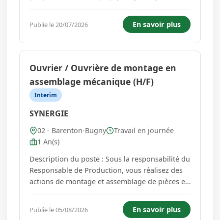
transmission de la culture QHSE à tous les
niveaux.Il/Elle épaule la Responsable QHSE sur
En savoir plus
Publie le 20/07/2026
le respect de la réglementation/législation
applicable à l'entreprise (qu'elle soit ...
Ouvrier / Ouvrière de montage en
assemblage mécanique (H/F)
Interim
SYNERGIE
02 - Barenton-Bugny
Travail en journée
1 An(s)
Description du poste : Sous la responsabilité du
Responsable de Production, vous réalisez des
actions de montage et assemblage de pièces et
de composants pour former les produits finis et
les sous-ensembles. Pour cela, vous êtes
En savoir plus
Publie le 05/08/2026
amené(e) à Lire des plans techniques et des