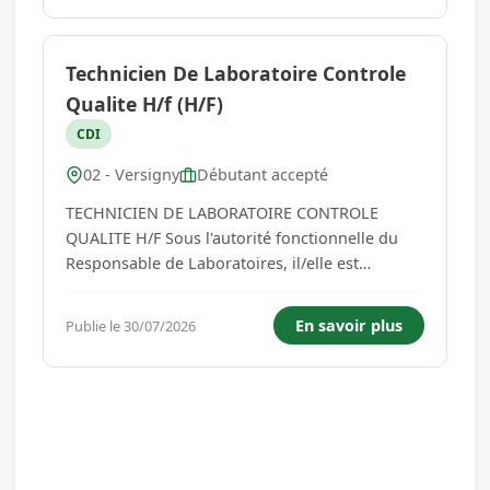
fiches d'instruction...
Technicien De Laboratoire Controle
Qualite H/f (H/F)
CDI
02 - Versigny
Débutant accepté
TECHNICIEN DE LABORATOIRE CONTROLE
QUALITE H/F Sous l'autorité fonctionnelle du
Responsable de Laboratoires, il/elle est
chargé/e d'assurer et optimiser les opérations
de contrôles en garantissant l'exactitude des
En savoir plus
Publie le 30/07/2026
résultats. Missions : À titre principalGarantir la
conformité des produits fab...