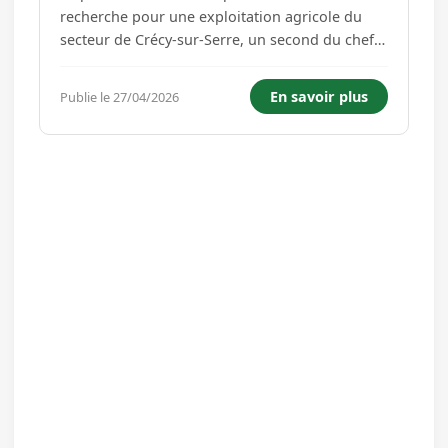
recherche pour une exploitation agricole du
secteur de Crécy-sur-Serre, un second du chef
d'exploitation H/F. Au sein de cette exploitation
agricole diversifiée alliant élevage de vaches à
En savoir plus
Publie le 27/04/2026
viande et grandes cultures (350 hectares dont
100 hectare...