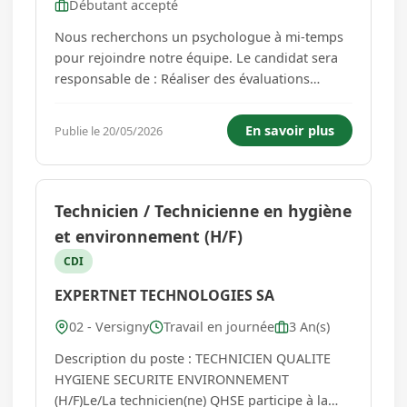
Débutant accepté
Nous recherchons un psychologue à mi-temps
pour rejoindre notre équipe. Le candidat sera
responsable de : Réaliser des évaluations
psychologiques. Assurer des suivis
thérapeutiques individuels ou de groupe.
En savoir plus
Publie le 20/05/2026
Participer à des réunions d'équipe et à des
projets transversaux. Rédiger des comp...
Technicien / Technicienne en hygiène
et environnement (H/F)
CDI
EXPERTNET TECHNOLOGIES SA
02 - Versigny
Travail en journée
3 An(s)
Description du poste : TECHNICIEN QUALITE
HYGIENE SECURITE ENVIRONNEMENT
(H/F)Le/La technicien(ne) QHSE participe à la