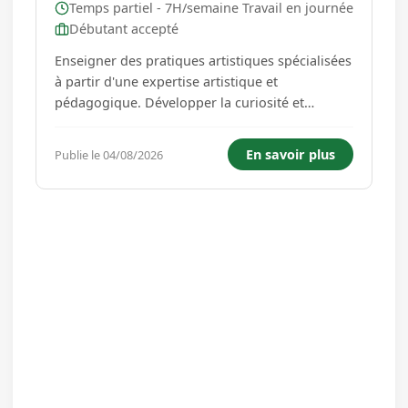
Temps partiel - 7H/semaine Travail en journée
Débutant accepté
Enseigner des pratiques artistiques spécialisées
à partir d'une expertise artistique et
pédagogique. Développer la curiosité et
l'engagement artistique en inscrivant son
activité dans un projet collectif d'établissement
En savoir plus
Publie le 04/08/2026
et d'enseignement. 1 - ENSEIGNER UNE
DISCIPLINE ARTISTIQUE (MUSIQUE, DA...