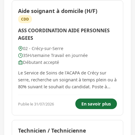
Aide soignant à domicile (H/F)
CDD
ASS COORDINATION AIDE PERSONNES
AGEES
02 - Crécy-sur-Serre
35H/semaine Travail en journée
Débutant accepté
Le Service de Soins de l'ACAPA de Crécy sur
serre, recherche un soignant à temps plein ou à
80% suivant le souhait du candidat. Poste à
pourvoir à partir du 1er septembre. Travail en
coupure (2 à 3 par semaine) et 1 week end sur
En savoir plus
Publie le 31/07/2026
3. Vous travaillez de 7h à 13h (et lors du soir de
16h à 20h)....
Technicien / Technicienne