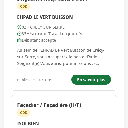
CDD
EHPAD LE VERT BUISSON
02 - CRECY SUR SERRE
35H/semaine Travail en journée
Débutant accepté
Au sein de l'EHPAD Le Vert Buisson de Crécy-
sur-Serre, vous occuperez le poste d'Aide-
Soignant(e) Vous aurez pour missions : -
Dispenser des soins d'hygiène et de confort par
une aide partielle ou totale du résident, le
En savoir plus
Publie le 29/07/2026
stimuler, afin qu'il conserve ou développe son
autonomie. Rechercher systé...
Façadier / Façadière (H/F)
CDD
ISOLBIEN