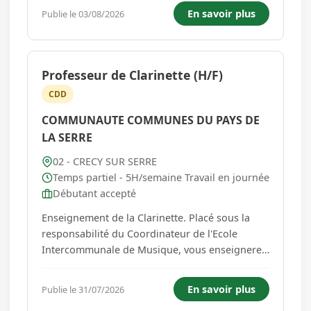
architecturales en aluminium et verre. Dans le
En savoir plus
Publie le 03/08/2026
cadre d'un surcroit d'activité, il recherche un
Monteur assembleur...
Professeur de Clarinette (H/F)
CDD
COMMUNAUTE COMMUNES DU PAYS DE
LA SERRE
02 - CRECY SUR SERRE
Temps partiel - 5H/semaine Travail en journée
Débutant accepté
Enseignement de la Clarinette. Placé sous la
responsabilité du Coordinateur de l'Ecole
Intercommunale de Musique, vous enseignerez
la clarinette à des élèves des 3 cycles, assurerez
le suivi, l'orientation et l'évaluation des élèves.
En savoir plus
Publie le 31/07/2026
Vous vous impliquerez dans les projets de