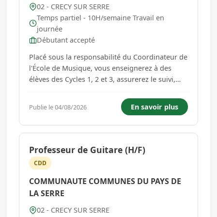
02 - CRECY SUR SERRE
Temps partiel - 10H/semaine Travail en
journée
Débutant accepté
Placé sous la responsabilité du Coordinateur de
l'École de Musique, vous enseignerez à des
élèves des Cycles 1, 2 et 3, assurerez le suivi,
l'orientation et l'évaluation des élèves. Vous
vous impliquerez dans les projets de
En savoir plus
Publie le 04/08/2026
l'établissement et dans les activités du Schéma
Départemental ...
Professeur de Guitare (H/F)
CDD
COMMUNAUTE COMMUNES DU PAYS DE
LA SERRE
02 - CRECY SUR SERRE