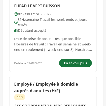
EHPAD LE VERT BUISSON
02 - CRECY SUR SERRE
35H/semaine Travail les week-ends et jours
fériés
Débutant accepté
Date de prise de poste : Dès que possible
Horaires de travail : Travail en semaine et week-
end en roulement (1 week-end sur 3). Horaires :
12h/jour, de 7h30 à 19h30. Missions principales
: Préparer et cuisiner des repas pour un Ehpad.
En savoir plus
Publie le 03/08/2026
Respecter les normes d'hygiène et de sécurité
alimentaire...
Employé / Employée à domicile
auprès d'adultes (H/F)
CDD