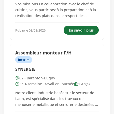
Vos missions En collaboration avec le chef de
cuisine, vous participez à la préparation et à la
réalisation des plats dans le respect des
recettes, des normes d'hygiène et de sécurité
alimentaire. À ce titre, vous serez amené(e) à : *
En savoir plus
Publie le 03/08/2026
Préparer et cuisiner les entrées, plats et
desserts....
Assembleur monteur F/H
Interim
SYNERGIE
02 - Barenton-Bugny
35H/semaine Travail en journée
1 An(s)
Notre client, industrie basée sur le secteur de
Laon, est spécialisé dans les travaux de
menuiserie métallique et serrurerie destinées à
la fabrication et installation de façades