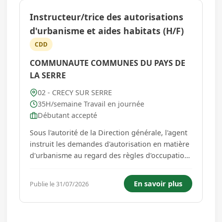
Instructeur/trice des autorisations
d'urbanisme et aides habitats (H/F)
CDD
COMMUNAUTE COMMUNES DU PAYS DE
LA SERRE
02 - CRECY SUR SERRE
35H/semaine Travail en journée
Débutant accepté
Sous l'autorité de la Direction générale, l'agent
instruit les demandes d'autorisation en matière
d'urbanisme au regard des règles d'occupation
des sols au sens du code de l'urbanisme. Il peut
procéder à la vérification et au contrôle de la
En savoir plus
Publie le 31/07/2026
conformité des constructions et des
aménagements...