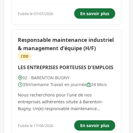
- Maintenance préventive et corrective des
équipements industriels - Diagnostic de pannes
En savoir plus
Publie le 07/07/2026
mécaniques et remise en état des installations -
Lecture de plans techniques...
Responsable maintenance industriel
& management d'équipe (H/F)
CDD
LES ENTREPRISES PORTEUSES D'EMPLOIS
02 - BARENTON BUGNY
35H/semaine Travail en journée
24 Mois
Nous recherchons pour l'une de nos
entreprises adhérentes située à Barenton-
Bugny, Un(e) responsable maintenance
industriel & management d'équipe (H/F). Type
de contrat : CDD de 6 à 12 mois Évolutif
En savoir plus
Publie le 17/06/2026
Localisation : Barenton-Bugny Horaires de