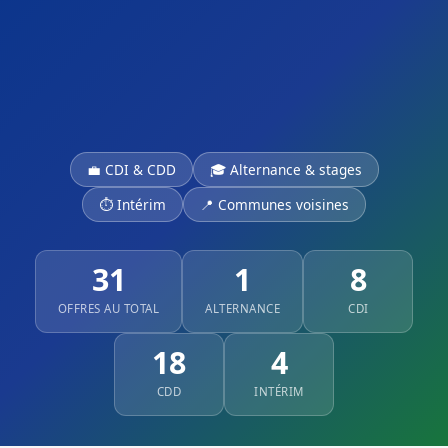
💼 CDI & CDD
🎓 Alternance & stages
⏱ Intérim
📍 Communes voisines
31
1
8
OFFRES AU TOTAL
ALTERNANCE
CDI
18
4
CDD
INTÉRIM