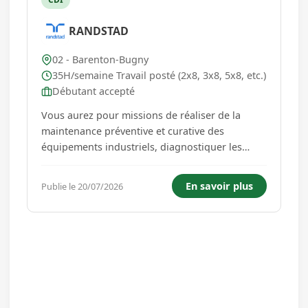
RANDSTAD
02 - Barenton-Bugny
35H/semaine Travail posté (2x8, 3x8, 5x8, etc.)
Débutant accepté
Vous aurez pour missions de réaliser de la
maintenance préventive et curative des
équipements industriels, diagnostiquer les
pannes mécaniques, électriques, pneumatiques
ou hydrauliques, remplacer ou réparer les
En savoir plus
Publie le 20/07/2026
pièces défectueuses, effectuer les réglages et
essais après intervention, part...