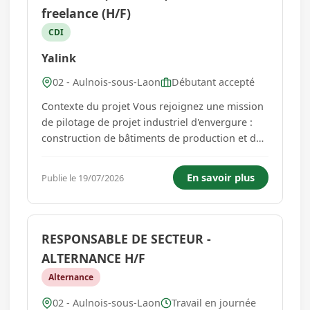
freelance (H/F)
CDI
Yalink
02 - Aulnois-sous-Laon
Débutant accepté
Contexte du projet Vous rejoignez une mission
de pilotage de projet industriel d'envergure :
construction de bâtiments de production et de
stockage sur une parcelle de 60 000 m². Le
maître d'ouvrage, acteur majeur du secteur
En savoir plus
Publie le 19/07/2026
industriel, recherche un chef de projet
expérimenté pour assurer la co...
RESPONSABLE DE SECTEUR -
ALTERNANCE H/F
Alternance
02 - Aulnois-sous-Laon
Travail en journée