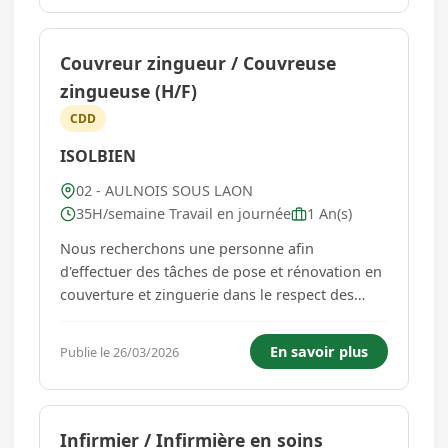
journée Rémunération : selon profil Vous au...
Couvreur zingueur / Couvreuse
zingueuse (H/F)
CDD
ISOLBIEN
02 - AULNOIS SOUS LAON
35H/semaine Travail en journée
1 An(s)
Nous recherchons une personne afin
d'effectuer des tâches de pose et rénovation en
couverture et zinguerie dans le respect des
règles de sécurité. Missions principales : -
Monter et installer les échafaudages et les
En savoir plus
Publie le 26/03/2026
systèmes de protection. - Approvisionner le
chantier en matériaux. - Scier ...
Infirmier / Infirmière en soins