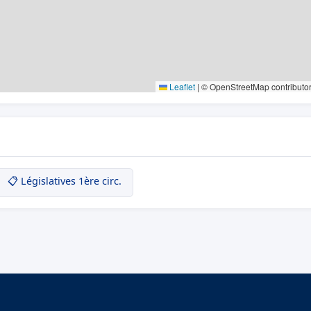
Leaflet
|
© OpenStreetMap contributo
📋 Législatives 1ère circ.