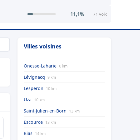
11,1%
71 voix
Villes voisines
Onesse-Laharie
6 km
Lévignacq
9 km
Lesperon
10 km
Uza
10 km
Saint-Julien-en-Born
13 km
Escource
13 km
Bias
14 km