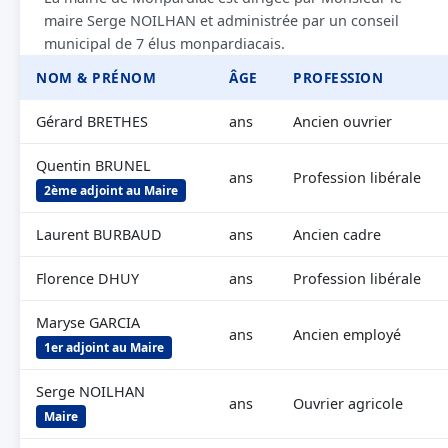
maire Serge NOILHAN et administrée par un conseil
municipal de 7 élus monpardiacais.
NOM & PRÉNOM
ÂGE
PROFESSION
Gérard BRETHES
ans
Ancien ouvrier
Quentin BRUNEL
ans
Profession libérale
2ème adjoint au Maire
Laurent BURBAUD
ans
Ancien cadre
Florence DHUY
ans
Profession libérale
Maryse GARCIA
ans
Ancien employé
1er adjoint au Maire
Serge NOILHAN
ans
Ouvrier agricole
Maire