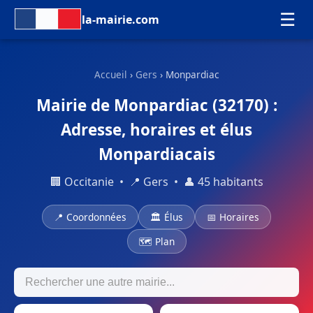
☰
la-mairie.com
Accueil
›
Gers
› Monpardiac
Mairie de Monpardiac (32170) :
Adresse, horaires et élus
Monpardiacais
🏢 Occitanie • 📍 Gers • 👤 45 habitants
📍 Coordonnées
🏛 Élus
📅 Horaires
🗺 Plan