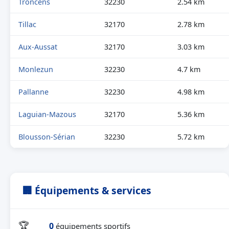
Troncens
32230
2.54 km
Tillac
32170
2.78 km
Aux-Aussat
32170
3.03 km
Monlezun
32230
4.7 km
Pallanne
32230
4.98 km
Laguian-Mazous
32170
5.36 km
Blousson-Sérian
32230
5.72 km
🏢 Équipements & services
🏆
0
équipements sportifs