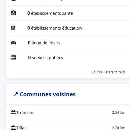
🏥
0
établissements santé
🏫
0
établissements éducation
🎮
0
lieux de loisirs
🏛
0
services publics
Source : eterritoire.fr
📍 Communes voisines
🏛
Troncens
2.54 km
🏛
Tillac
2.78 km