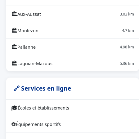
🏛
Aux-Aussat
3.03 km
🏛
Monlezun
4.7 km
🏛
Pallanne
4.98 km
🏛
Laguian-Mazous
5.36 km
🔗 Services en ligne
🎓
Écoles et établissements
⚽
Équipements sportifs