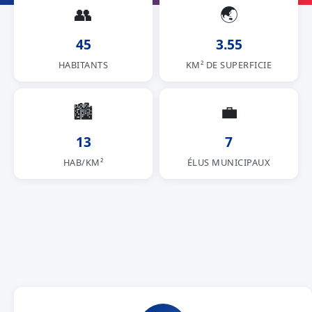
👥
🌏
45
3.55
HABITANTS
KM² DE SUPERFICIE
🏙
💼
13
7
HAB/KM²
ÉLUS MUNICIPAUX