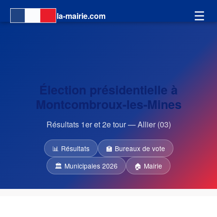
☰
la-mairie.com
Élection présidentielle à
Montcombroux-les-Mines
Résultats 1er et 2e tour — Allier (03)
📊 Résultats
🏫 Bureaux de vote
🏛 Municipales 2026
🏠 Mairie