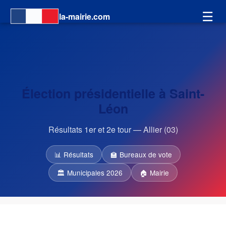
☰
la-mairie.com
Élection présidentielle à Saint-
Léon
Résultats 1er et 2e tour — Allier (03)
📊 Résultats
🏫 Bureaux de vote
🏛 Municipales 2026
🏠 Mairie