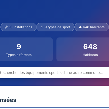
🏀 10 installations
🎯 9 types de sport
👤 648 habitants
9
648
Types différents
Habitants
ensées