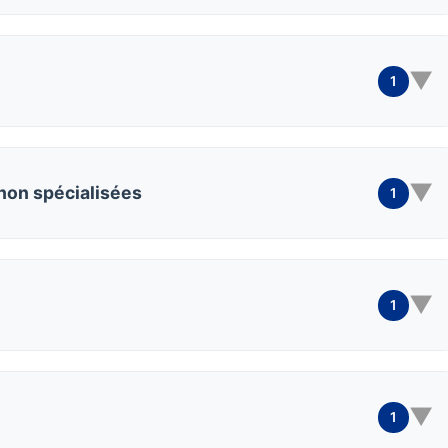
▼
1
▼
 non spécialisées
1
▼
1
▼
1