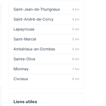
Saint-Jean-de-Thurigneux
4 km
Saint-André-de-Corcy
4 km
Lapeyrouse
5 km
Saint-Marcel
5 km
Ambérieux-en-Dombes
5 km
Sainte-Olive
6 km
Mionnay
7 km
Civrieux
8 km
Liens utiles