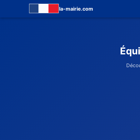
la-mairie.com
Équi
Décou