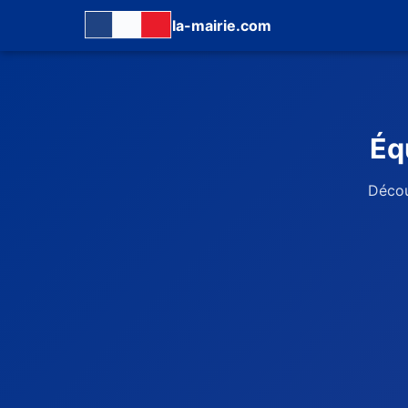
la-mairie.com
Éq
Décou