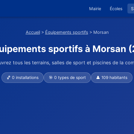
Mairie
Écoles
S
Accueil
>
Équipements sportifs
> Morsan
uipements sportifs à Morsan (
vrez tous les terrains, salles de sport et piscines de la c
🏀 0 installations
🎯 0 types de sport
👤 109 habitants