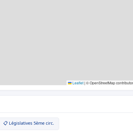
Leaflet
|
© OpenStreetMap contributo
📋 Législatives 5ème circ.