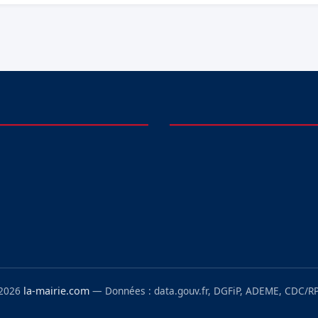
 2026
la-mairie.com
— Données : data.gouv.fr, DGFiP, ADEME, CDC/RP