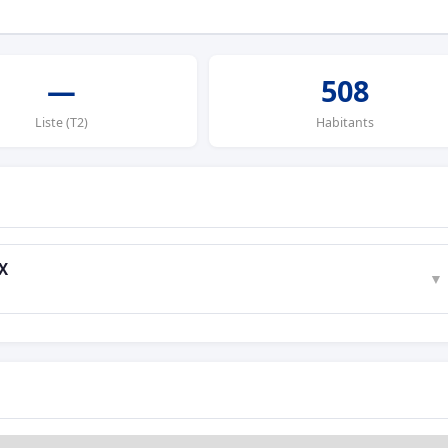
—
508
Liste (T2)
Habitants
X
▼