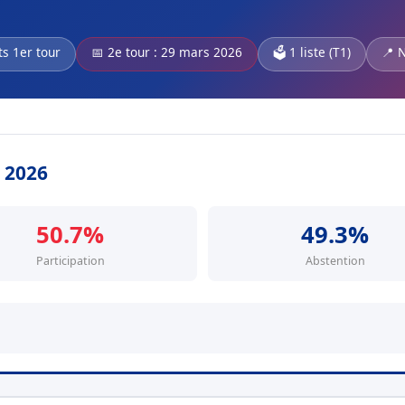
ts 1er tour
📅 2e tour : 29 mars 2026
🗳️ 1 liste (T1)
📍 
s 2026
50.7%
49.3%
Participation
Abstention