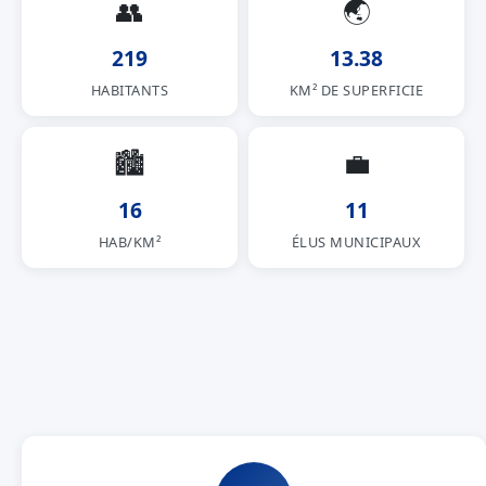
👥
🌏
219
13.38
HABITANTS
KM² DE SUPERFICIE
🏙
💼
16
11
HAB/KM²
ÉLUS MUNICIPAUX