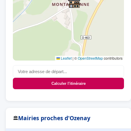
Leaflet
|
©
OpenStreetMap
contributors
Calculer l'itinéraire
Mairies proches d'Ozenay
🏛