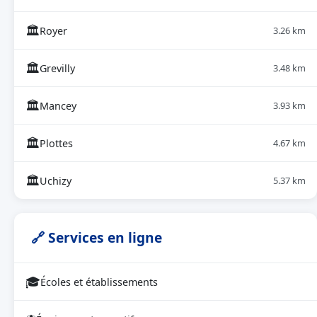
🏛
Royer
3.26 km
🏛
Grevilly
3.48 km
🏛
Mancey
3.93 km
🏛
Plottes
4.67 km
🏛
Uchizy
5.37 km
🔗 Services en ligne
🎓
Écoles et établissements