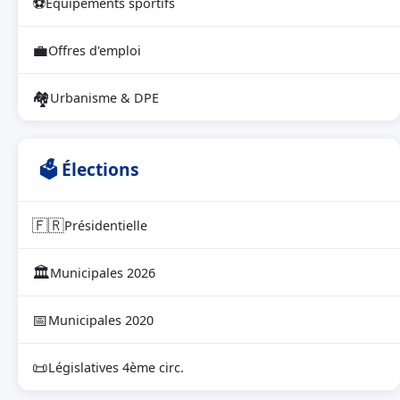
⚽
Équipements sportifs
💼
Offres d'emploi
🏘
Urbanisme & DPE
🗳 Élections
🇫🇷
Présidentielle
🏛
Municipales 2026
📅
Municipales 2020
📜
Législatives 4ème circ.