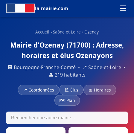
☰
la-mairie.com
Accueil
›
Saône-et-Loire
› Ozenay
Mairie d'Ozenay (71700) : Adresse,
horaires et élus Ozenayons
🏢 Bourgogne-Franche-Comté • 📍 Saône-et-Loire •
👤 219 habitants
📍 Coordonnées
🏛 Élus
📅 Horaires
🗺 Plan