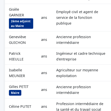
Gisèle
Employé civil et agent de
GARNIER
ans
service de la fonction
2ème adjoint
publique
au Maire
Geneviève
Ancienne profession
ans
GUICHON
intermédiaire
Patrick
Ingénieur et cadre technique
ans
HIEULLE
d'entreprise
Isabelle
Agriculteur sur moyenne
ans
MEUNIER
exploitation
Gilles PETIT
Ancienne profession
ans
intermédiaire
Maire
Profession intermédiaire de
Céline PUTET
ans
la santé et du travail social