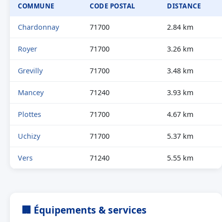
COMMUNE
CODE POSTAL
DISTANCE
Chardonnay
71700
2.84 km
Royer
71700
3.26 km
Grevilly
71700
3.48 km
Mancey
71240
3.93 km
Plottes
71700
4.67 km
Uchizy
71700
5.37 km
Vers
71240
5.55 km
🏢 Équipements & services