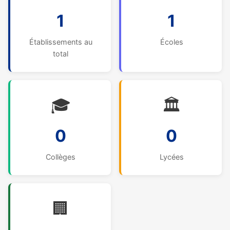
1
1
Établissements au
Écoles
total
🎓
🏛️
0
0
Collèges
Lycées
🏢