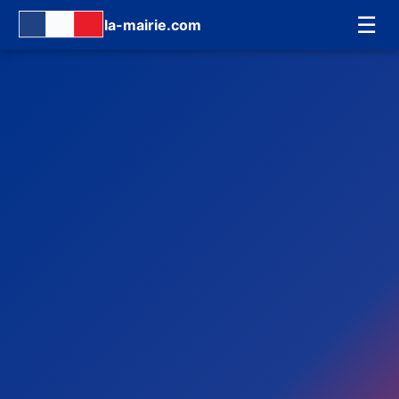
☰
la-mairie.com