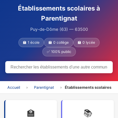
Établissements scolaires à
Parentignat
Puy-de-Dôme (63) — 63500
🏫 1 école
🏫 0 collège
🏫 0 lycée
✅ 100% public
Accueil
›
Parentignat
›
Établissements scolaires
🏫
📚