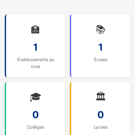
🏫
📚
1
1
Établissements au
Écoles
total
🎓
🏛️
0
0
Collèges
Lycées