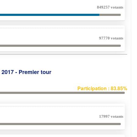
849257 votants
97770 votants
e 2017 - Premier tour
Participation : 83.85%
17997 votants