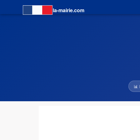
la-mairie.com
📊 