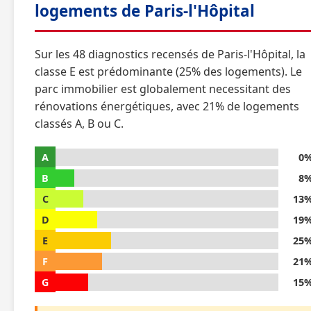
logements de Paris-l'Hôpital
Sur les 48 diagnostics recensés de Paris-l'Hôpital, la
classe E est prédominante (25% des logements). Le
parc immobilier est globalement necessitant des
rénovations énergétiques, avec 21% de logements
classés A, B ou C.
A
0
B
8
C
13
D
19
E
25
F
21
G
15