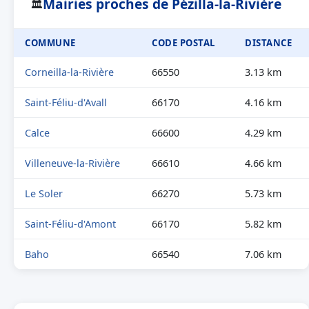
Mairies proches de Pézilla-la-Rivière
🏛
COMMUNE
CODE POSTAL
DISTANCE
Corneilla-la-Rivière
66550
3.13 km
Saint-Féliu-d'Avall
66170
4.16 km
Calce
66600
4.29 km
Villeneuve-la-Rivière
66610
4.66 km
Le Soler
66270
5.73 km
Saint-Féliu-d'Amont
66170
5.82 km
Baho
66540
7.06 km