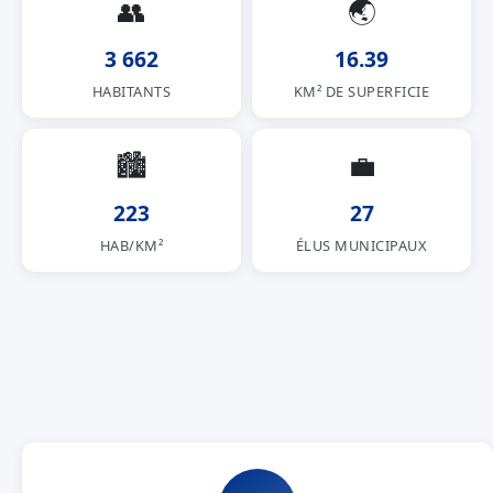
👥
🌏
3 662
16.39
HABITANTS
KM² DE SUPERFICIE
🏙
💼
223
27
HAB/KM²
ÉLUS MUNICIPAUX