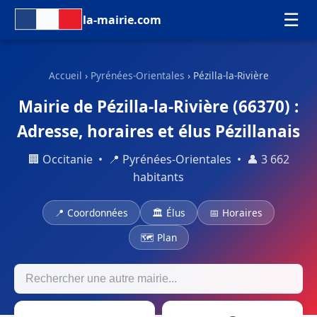
☰
la-mairie.com
Accueil
›
Pyrénées-Orientales
› Pézilla-la-Rivière
Mairie de Pézilla-la-Rivière (66370) :
Adresse, horaires et élus Pézillanais
🏢 Occitanie • 📍 Pyrénées-Orientales • 👤 3 662
habitants
📍 Coordonnées
🏛 Élus
📅 Horaires
🗺 Plan