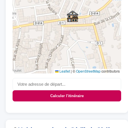
Leaflet
|
©
OpenStreetMap
contributors
Calculer l'itinéraire