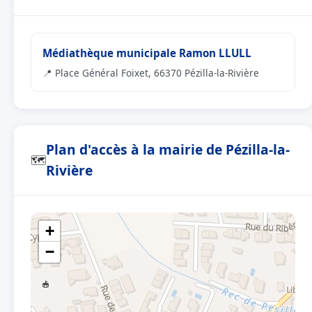
Médiathèque municipale Ramon LLULL
📍 Place Général Foixet, 66370 Pézilla-la-Rivière
Plan d'accès à la mairie de Pézilla-la-
🗺
Rivière
+
−