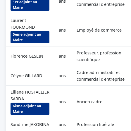
ans
1er adjoint au
commercial d'entreprise
Maire
Laurent
FOURMOND
ans
Employé de commerce
5ème adjoint au
Maire
Professeur, profession
Florence GESLIN
ans
scientifique
Cadre administratif et
Célyne GILLARD
ans
commercial d'entreprise
Liliane HOSTALLIER
SARDA
ans
Ancien cadre
6ème adjoint au
Maire
Sandrine JAKOBINA
ans
Profession libérale