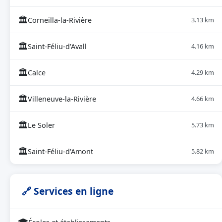
🏛
Corneilla-la-Rivière
3.13 km
🏛
Saint-Féliu-d'Avall
4.16 km
🏛
Calce
4.29 km
🏛
Villeneuve-la-Rivière
4.66 km
🏛
Le Soler
5.73 km
🏛
Saint-Féliu-d'Amont
5.82 km
🔗 Services en ligne