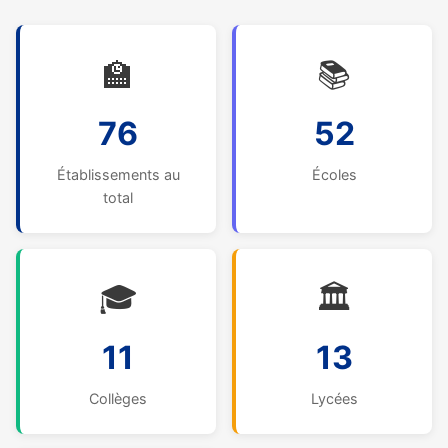
🏫
📚
76
52
Établissements au
Écoles
total
🎓
🏛️
11
13
Collèges
Lycées