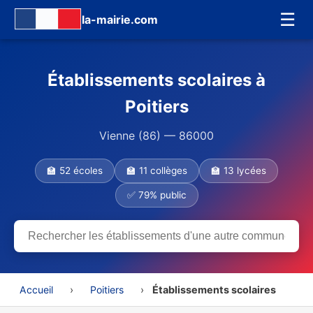
☰
la-mairie.com
Établissements scolaires à
Poitiers
Vienne (86) — 86000
🏫 52 écoles
🏫 11 collèges
🏫 13 lycées
✅ 79% public
Accueil
›
Poitiers
›
Établissements scolaires