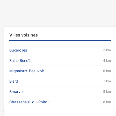
Villes voisines
Buxerolles
3 km
Saint-Benoît
4 km
Mignaloux-Beauvoir
6 km
Biard
7 km
Smarves
8 km
Chasseneuil-du-Poitou
8 km