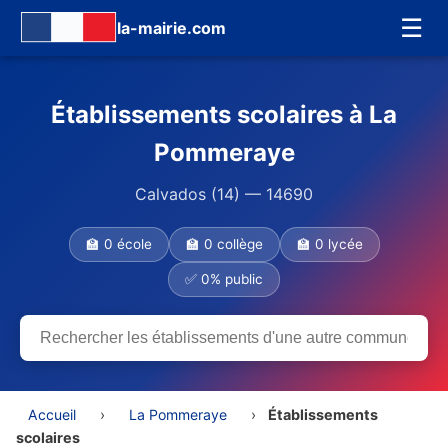
☰
la-mairie.com
Établissements scolaires à La
Pommeraye
Calvados (14) — 14690
🏫 0 école
🏫 0 collège
🏫 0 lycée
✅ 0% public
Accueil
›
La Pommeraye
›
Établissements
scolaires