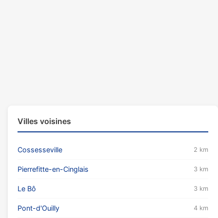
Villes voisines
Cossesseville
2 km
Pierrefitte-en-Cinglais
3 km
Le Bô
3 km
Pont-d'Ouilly
4 km