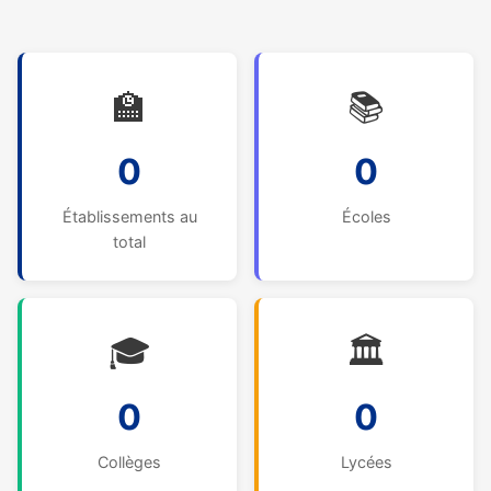
🏫
📚
0
0
Établissements au
Écoles
total
🎓
🏛️
0
0
Collèges
Lycées