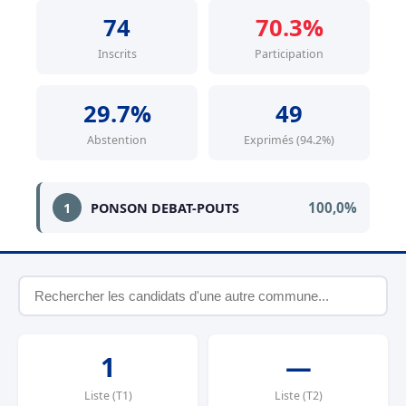
74
70.3%
Inscrits
Participation
29.7%
49
Abstention
Exprimés (94.2%)
100,0%
1
PONSON DEBAT-POUTS
1
—
Liste (T1)
Liste (T2)