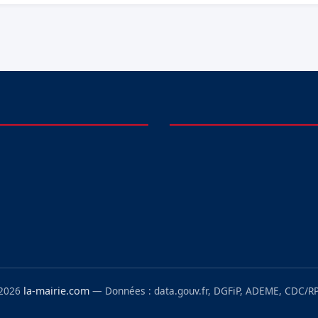
 2026
la-mairie.com
— Données : data.gouv.fr, DGFiP, ADEME, CDC/RP