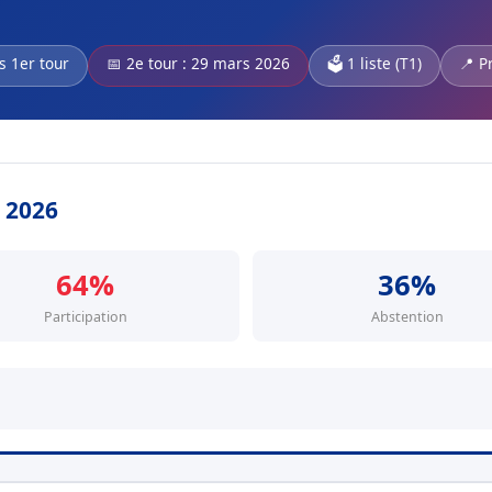
s 1er tour
📅 2e tour : 29 mars 2026
🗳️ 1 liste (T1)
📍 Pr
s 2026
64%
36%
Participation
Abstention