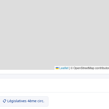
Leaflet
|
© OpenStreetMap contributo
📋 Législatives 4ème circ.