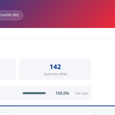
ouville (80)
142
Exprimés (85%)
100,0%
142 voix