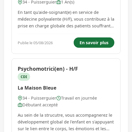
34 - Puisserguier
1 An(s)
En tant qu'aide-soignant(e) en service de
médecine polyvalente (H/F), vous contribuez à la
prise en charge globale des patients souffrant
de pathologies médicales variées, en
collaboration avec l'équipe médicale et
En savoir plus
Publie le 05/08/2026
soignante.Dans ce cadre, vos missions
consistent à :Participer à l'accueil, l...
Psychomotrici(en) - H/F
CDI
La Maison Bleue
34 - Puisserguier
Travail en journée
Débutant accepté
Au sein de la strucutre, vous accompagnerez le
développement global de l'enfant en s'appuyant
sur le lien entre le corps, les émotions et les