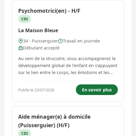
Psychomotrici(en) - H/F
CDI
La Maison Bleue
34 - Puisserguier
Travail en journée
Débutant accepté
Au sein de la strucutre, vous accompagnerez le
développement global de l'enfant en s'appuyant
sur le lien entre le corps, les émotions et les
apprentissages. Votre rôle est à la fois
préventif, éducatif et d'accompagnement. Vos
En savoir plus
Publie le 23/07/2026
missions : Favoriser le développement
psychomoteu, aménager les ...
Aide ménager(e) à domicile
(Puisserguier) (H/F)
CDI