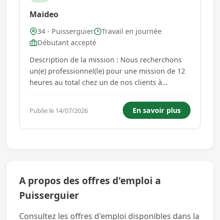
Maideo
34 - Puisserguier
Travail en journée
Débutant accepté
Description de la mission : Nous recherchons
un(e) professionnel(le) pour une mission de 12
heures au total chez un de nos clients à
Puisserguier. La rémunération brute horaire
pour cette mission est de 12.31EUR. De plus,
En savoir plus
Publie le 14/07/2026
des indemnités kilométriques de 0.38EUR/km
sont prévues pour les trajets...
A propos des offres d'emploi a
Puisserguier
Consultez les offres d'emploi disponibles dans la