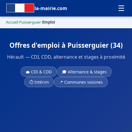
☰
la-mairie.com
Accueil
Puisserguier
Emploi
›
›
Offres d'emploi à Puisserguier (34)
Hérault — CDI, CDD, alternance et stages à proximité
💼 CDI & CDD
🎓 Alternance & stages
⏱ Intérim
📍 Communes voisines