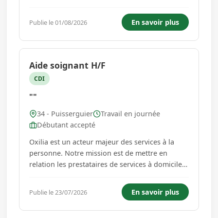
apprentissages. Votre rôle est à la fois
préventif, éducatif et d'accompagnement. Vos
En savoir plus
Publie le 01/08/2026
missions : Favoriser le développement
psychomoteu, aménager les ...
Aide soignant H/F
CDI
""
34 - Puisserguier
Travail en journée
Débutant accepté
Oxilia est un acteur majeur des services à la
personne. Notre mission est de mettre en
relation les prestataires de services à domicile
avec les particuliers qui ont besoin d'assistance,
de prise en charge au domicile. Oxilia vous
En savoir plus
Publie le 23/07/2026
propose cette offre d'emploi à pourv...