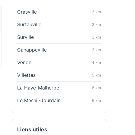
Crasville
3 km
Surtauville
3 km
Surville
3 km
Canappeville
3 km
Venon
4 km
Villettes
5 km
La Haye-Malherbe
6 km
Le Mesnil-Jourdain
6 km
Liens utiles