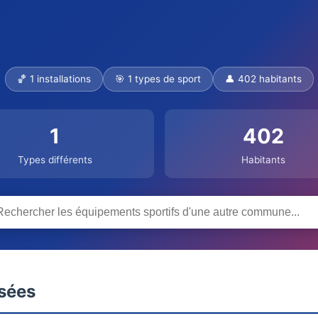
🏀 1 installations
🎯 1 types de sport
👤 402 habitants
1
402
Types différents
Habitants
nsées