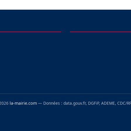
 2026
la-mairie.com
— Données : data.gouv.fr, DGFiP, ADEME, CDC/RP