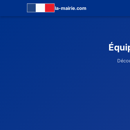
la-mairie.com
Équi
Décou