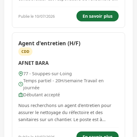
son ouvrage : de la découpe des matières au
contrôle qualité final, en passant par la
En savoir plus
Publie le 10/07/2026
préparation, l'assemblage, les finitions et la
couture. Nos productions sont ...
Agent d'entretien (H/F)
CDD
AFNET BARA
77 - Souppes-sur-Loing
Temps partiel - 20H/semaine Travail en
journée
Débutant accepté
Nous recherchons un agent d'entretien pour
assurer le nettoyage du réfectoire et des
sanitaires sur un chantier. Le poste est à
pourvoir dès que possible en CDD d'un an,
Missions principales: - Nettoyage quotidien du
En savoir plus
Publie le 10/07/2026