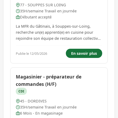
77 - SOUPPES SUR LOING
35H/semaine Travail en journée
Débutant accepté
La MFR du Gâtinais, à Souppes-sur-Loing,
recherche un(e) apprenti(e) en cuisine pour
rejoindre son équipe de restauration collective.
Sous la responsabilité de sa maitresse de
maison, l'apprenti(e) participera à la
En savoir plus
Publie le 12/05/2026
préparation des repas, à l'entretien et au
nettoyage des espaces de restaurati...
Magasinier - préparateur de
commandes (H/F)
CDI
45 - DORDIVES
35H/semaine Travail en journée
6 Mois - En magasinage