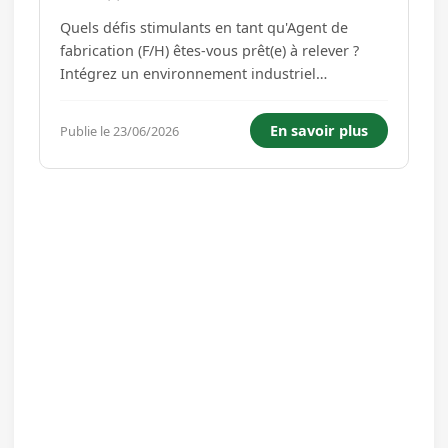
Quels défis stimulants en tant qu'Agent de
fabrication (F/H) êtes-vous prêt(e) à relever ?
Intégrez un environnement industriel
dynamique, où votre expertise garantit la
qualité exceptionnelle de nos produits verriers.
En savoir plus
Publie le 23/06/2026
- Pilotez avec précision les installations de
fusion, en suivant rigour...