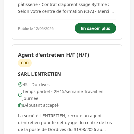
pâtisserie - Contrat d'apprentissage Rythme :
Selon votre centre de formation (CFA) - Merci de
préciser si vous êtes inscrit(e) en CFA. Horaires
à définir avec l'employeur selon le rythme du
En savoir plus
Publie le 12/05/2026
métier (travail tôt le matin et week-end
possible). Les h...
Agent d'entretien H/F (H/F)
CDD
SARL L'ENTRETIEN
45 - Dordives
Temps partiel - 2H15/semaine Travail en
journée
Débutant accepté
La société L'ENTRETIEN, recrute un agent
d'entretien pour le nettoyage du centre de tris
de la poste de Dordives du 31/08/2026 au