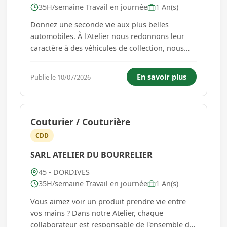
35H/semaine Travail en journée
1 An(s)
Donnez une seconde vie aux plus belles
automobiles. À l'Atelier nous redonnons leur
caractère à des véhicules de collection, nous
modernisons des intérieurs contemporains et
nous accompagnons nos clients dans des
En savoir plus
Publie le 10/07/2026
projets où chaque détail fait la différence. De la
réparation ciblée d'un s...
Couturier / Couturière
CDD
SARL ATELIER DU BOURRELIER
45 - DORDIVES
35H/semaine Travail en journée
1 An(s)
Vous aimez voir un produit prendre vie entre
vos mains ? Dans notre Atelier, chaque
collaborateur est responsable de l'ensemble de