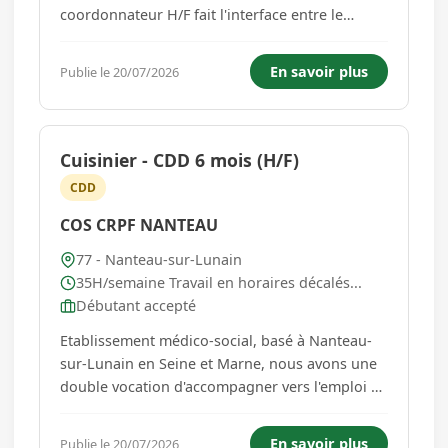
coordonnateur H/F fait l'interface entre le
responsable de formation, les membres de son
équipe et l'ensemble des fonctions supports
En savoir plus
Publie le 20/07/2026
afin de garantir le bon fonctionnement des
activités ainsi que la...
Cuisinier - CDD 6 mois (H/F)
CDD
COS CRPF NANTEAU
77 - Nanteau-sur-Lunain
35H/semaine Travail en horaires décalés...
Débutant accepté
Etablissement médico-social, basé à Nanteau-
sur-Lunain en Seine et Marne, nous avons une
double vocation d'accompagner vers l'emploi et
de proposer des formations qualifiantes à des
personnes en situation de handicap et à des
En savoir plus
Publie le 20/07/2026