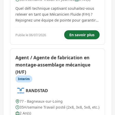
Quel défi technique captivant souhaitez-vous
relever en tant que Mécanicien Fluide (F/H) ?
Rejoignez une équipe de pointe pour garantir
la performance et la sécurité des installations
industrielles fluidiques et mécaniques au sein
En savoir plus
Publie le 06/07/2026
d'un environnement technologique stimulant. -
Diagnostiquer et...
Agent / Agente de fabrication en
montage-assemblage mécanique
(H/F)
Interim
RANDSTAD
77 - Bagneaux-sur-Loing
35H/semaine Travail posté (2x8, 3x8, 5x8, etc.)
2 An(s)