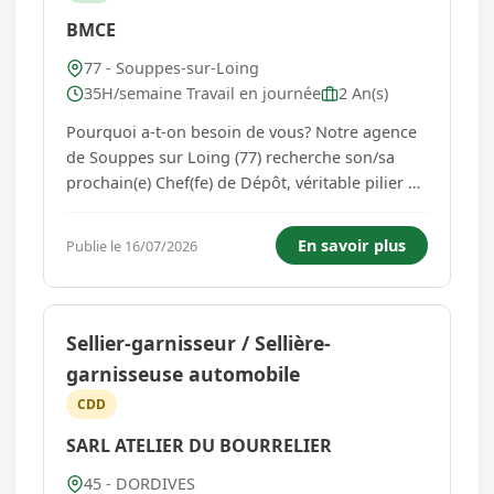
BMCE
77 - Souppes-sur-Loing
35H/semaine Travail en journée
2 An(s)
Pourquoi a-t-on besoin de vous? Notre agence
de Souppes sur Loing (77) recherche son/sa
prochain(e) Chef(fe) de Dépôt, véritable pilier du
point de vente. Rattaché(e) au/à la
Directeur(trice) de site, vous animerez et
En savoir plus
Publie le 16/07/2026
accompagnerez l'équipe commerciale et
logistique au quotidien. Développer l...
Sellier-garnisseur / Sellière-
garnisseuse automobile
CDD
SARL ATELIER DU BOURRELIER
45 - DORDIVES