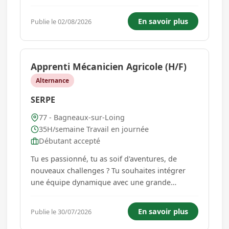
leur domicile. L'agence Vitalliance de
Fontainebleau recrute actuellement ses futurs
En savoir plus
Publie le 02/08/2026
talents! Nous recherchons un/une auxiliaire de
vie pour intervenir au...
Apprenti Mécanicien Agricole (H/F)
Alternance
SERPE
77 - Bagneaux-sur-Loing
35H/semaine Travail en journée
Débutant accepté
Tu es passionné, tu as soif d'aventures, de
nouveaux challenges ? Tu souhaites intégrer
une équipe dynamique avec une grande
expertise métier ? Le groupe Serpe n'attend que
toi ! Nous recherchons un Apprenti Mécanicien
En savoir plus
Publie le 30/07/2026
(H/F) afin d'intégrer et renforcer notre agence