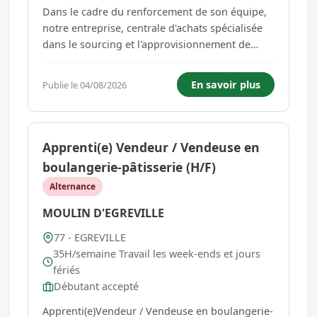
Dans le cadre du renforcement de son équipe,
notre entreprise, centrale d'achats spécialisée
dans le sourcing et l'approvisionnement de
produits destinés à l'Afrique, recrute un(e)
Magasinier - Préparateur de commandes à
En savoir plus
Publie le 04/08/2026
compter de septembre. Vos missions : -
Préparer les commandes clients ...
Apprenti(e) Vendeur / Vendeuse en
boulangerie-pâtisserie (H/F)
Alternance
MOULIN D'EGREVILLE
77 - EGREVILLE
35H/semaine Travail les week-ends et jours
fériés
Débutant accepté
Apprenti(e)Vendeur / Vendeuse en boulangerie-