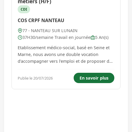
métiers (H/F)
CDI
COS CRPF NANTEAU
77 - NANTEAU SUR LUNAIN
37H30/semaine Travail en journée
5 An(s)
Etablissement médico-social, basé en Seine et
Marne, nous avons une double vocation
d'accompagner vers l'emploi et de proposer des
formations qualifiantes à des personnes en
situation de handicap et à des demandeurs
En savoir plus
Publie le 20/07/2026
d'emploi en reconversion professionnelle.
MISSIONS : Pour accompagner le dév...