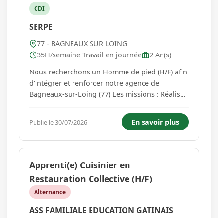
CDI
SERPE
77 - BAGNEAUX SUR LOING
35H/semaine Travail en journée
2 An(s)
Nous recherchons un Homme de pied (H/F) afin
d'intégrer et renforcer notre agence de
Bagneaux-sur-Loing (77) Les missions : Réaliser
des opérations techniques de travaux forestiers
ou d'entretiens d'espaces verts (ramassage de
En savoir plus
Publie le 30/07/2026
branches, abattage, débroussaillage, broyage,
etc), Conduire la nacel...
Apprenti(e) Cuisinier en
Restauration Collective (H/F)
Alternance
ASS FAMILIALE EDUCATION GATINAIS