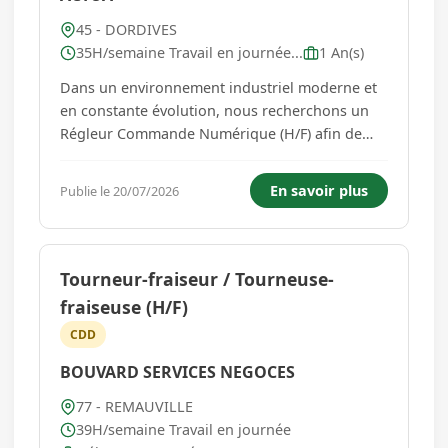
45 - DORDIVES
35H/semaine Travail en journée...
1 An(s)
Dans un environnement industriel moderne et
en constante évolution, nous recherchons un
Régleur Commande Numérique (H/F) afin de
renforcer les équipes de production.
Rattaché(e) au responsable d'atelier, vous jouez
En savoir plus
Publie le 20/07/2026
un rôle clé dans la performance et la qualité de
la production. À ce titre,...
Tourneur-fraiseur / Tourneuse-
fraiseuse (H/F)
CDD
BOUVARD SERVICES NEGOCES
77 - REMAUVILLE
39H/semaine Travail en journée