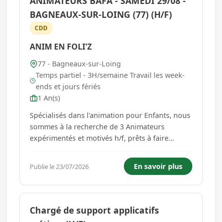
ANIMATEURS BAFA - SAMEDI 29/08 -
BAGNEAUX-SUR-LOING (77) (H/F)
CDD
ANIM EN FOLI'Z
77 - Bagneaux-sur-Loing
Temps partiel - 3H/semaine Travail les week-
ends et jours fériés
1 An(s)
Spécialisés dans l'animation pour Enfants, nous
sommes à la recherche de 3 Animateurs
expérimentés et motivés h/f, prêts à faire
voyager les enfants dans l'imaginaire. Votre
rôle : Encadrer et animer un groupe d'enfants
En savoir plus
Publie le 23/07/2026
(3-12ans), présents au cours des événements de
nos Clients (mariage,...
Chargé de support applicatifs