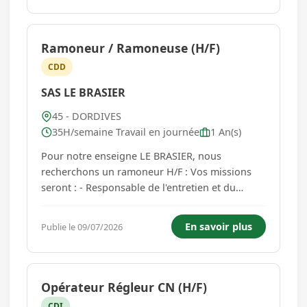
Ramoneur / Ramoneuse (H/F)
CDD
SAS LE BRASIER
45 - DORDIVES
35H/semaine Travail en journée
1 An(s)
Pour notre enseigne LE BRASIER, nous
recherchons un ramoneur H/F : Vos missions
seront : - Responsable de l'entretien et du
nettoyage des conduits de cheminée,
garantissant ainsi la sécurité et le bon
En savoir plus
Publie le 09/07/2026
fonctionnement des installations, - Assistance
débistrage et démoussage - Contrôle disconn...
Opérateur Régleur CN (H/F)
CDI