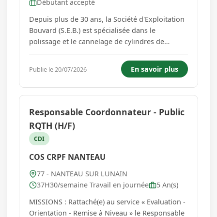
Débutant accepté
Depuis plus de 30 ans, la Société d'Exploitation
Bouvard (S.E.B.) est spécialisée dans le
polissage et le cannelage de cylindres de
meunerie. Nous mettons notre expertise et
notre savoir-faire au service des meuniers pour
En savoir plus
Publie le 20/07/2026
leur permettre de produire la meilleure farine,
utilisée notamment dans ...
Responsable Coordonnateur - Public
RQTH (H/F)
CDI
COS CRPF NANTEAU
77 - NANTEAU SUR LUNAIN
37H30/semaine Travail en journée
5 An(s)
MISSIONS : Rattaché(e) au service « Evaluation -
Orientation - Remise à Niveau » le Responsable