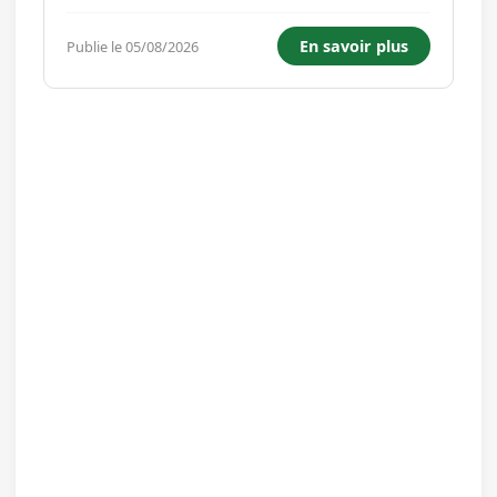
19/09/2026 mardi 45 minutes Mercredi 45
minutes Vendredi 45 minutes a partir de 09h45
En savoir plus
Publie le 05/08/2026
Nettoyage des sols, évacuation déchets,
dépoussiérage. Mathieu Raymond...