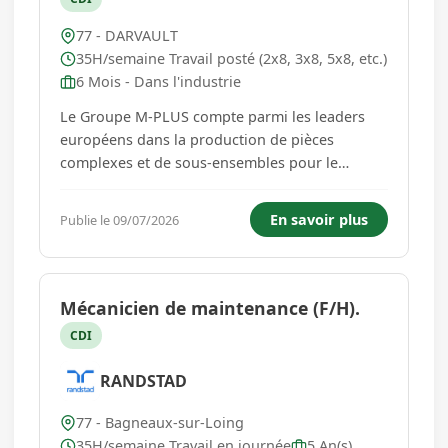
77 - DARVAULT
35H/semaine Travail posté (2x8, 3x8, 5x8, etc.)
6 Mois - Dans l'industrie
Le Groupe M-PLUS compte parmi les leaders
européens dans la production de pièces
complexes et de sous-ensembles pour le
marché de l'aéronautique, la défense, le spatial
et l'énergie. Nos valeurs sont inscrites dans
En savoir plus
Publie le 09/07/2026
notre ADN : une entreprise humaine, une
entreprise conquérante, l'obsession de...
Mécanicien de maintenance (F/H).
CDI
RANDSTAD
77 - Bagneaux-sur-Loing
35H/semaine Travail en journée
5 An(s)