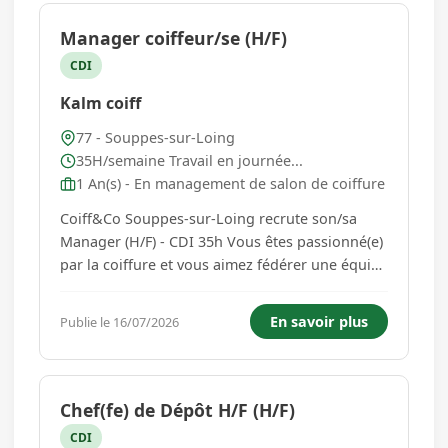
Manager coiffeur/se (H/F)
CDI
Kalm coiff
77 - Souppes-sur-Loing
35H/semaine Travail en journée...
1 An(s) - En management de salon de coiffure
Coiff&Co Souppes-sur-Loing recrute son/sa
Manager (H/F) - CDI 35h Vous êtes passionné(e)
par la coiffure et vous aimez fédérer une équipe
tout en offrant une expérience client de qualité
? Cette opportunité est faite pour vous ! Nous
En savoir plus
Publie le 16/07/2026
recherchons un(e) Manager en CDI 35h pour
prendre les rê...
Chef(fe) de Dépôt H/F (H/F)
CDI