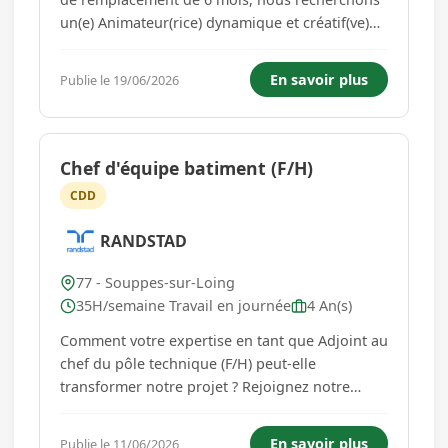
un(e) Animateur(rice) dynamique et créatif(ve)
pour intervenir auprès de nos résidents en
EHPAD. Vous serez responsable de
En savoir plus
Publie le 19/06/2026
l'organisation et de l'animation d'activités
variées visant à maintenir le lien s...
Chef d'équipe batiment (F/H)
CDD
RANDSTAD
77 - Souppes-sur-Loing
35H/semaine Travail en journée
4 An(s)
Comment votre expertise en tant que Adjoint au
chef du pôle technique (F/H) peut-elle
transformer notre projet ? Rejoignez notre
client en tant qu'adjoint au chef du pôle
technique pour assurer la supervision et la
En savoir plus
Publie le 11/06/2026