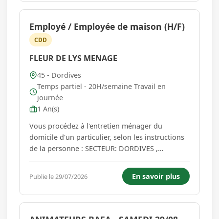
de Bagneaux-sur-Loing (77)...
Employé / Employée de maison (H/F)
CDD
FLEUR DE LYS MENAGE
45 - Dordives
Temps partiel - 20H/semaine Travail en
journée
1 An(s)
Vous procédez à l'entretien ménager du
domicile d'un particulier, selon les instructions
de la personne : SECTEUR: DORDIVES ,
FONTENAY-SUR-LOING, FERRIERES -EN
GATINAIS , CEPOY - Entretenir le domicile :
En savoir plus
Publie le 29/07/2026
aérer, ranger et nettoyer (dépoussiérer, aspirer,
laver) les pièces, meubles, équipe...