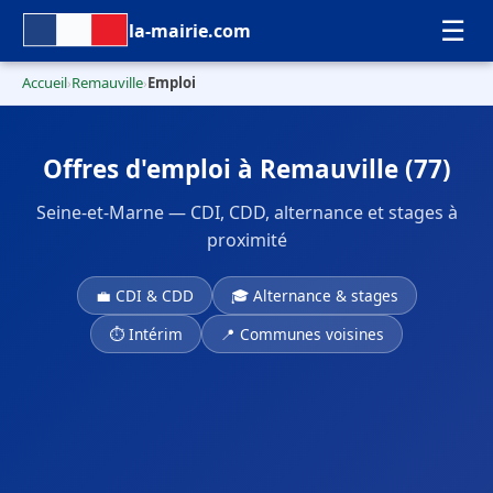
☰
la-mairie.com
Accueil
Remauville
Emploi
›
›
Offres d'emploi à Remauville (77)
Seine-et-Marne — CDI, CDD, alternance et stages à
proximité
💼 CDI & CDD
🎓 Alternance & stages
⏱ Intérim
📍 Communes voisines