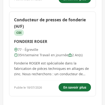
demandeurs d'emploi en reconversion
professionnelle. *** MISSIONS : ...
Conducteur de presses de fonderie
(H/F)
CDI
FONDERIE ROGER
77 - Égreville
35H/semaine Travail en journée
2 An(s)
Fonderie ROGER est spécialisée dans la
fabrication de pièces techniques en alliages de
zinc. Nous recherchons : un conducteur de
presses de fonderie (H/F) Vos principales
missions seront : - Conduire une ligne de
En savoir plus
Publie le 18/07/2026
production de pièces métalliques - Assurer les
changements d'outillages sur l...