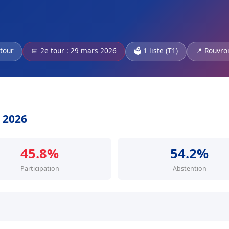
 tour
📅 2e tour : 29 mars 2026
🗳️ 1 liste (T1)
📍 Rouvro
s 2026
45.8%
54.2%
Participation
Abstention