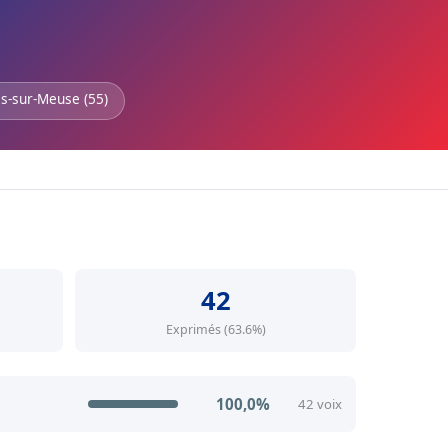
is-sur-Meuse (55)
42
Exprimés (63.6%)
100,0%
42 voix