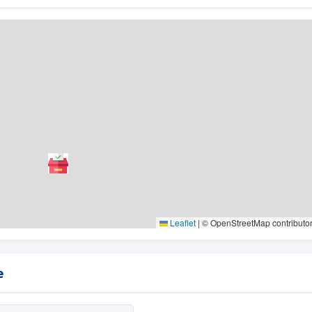
Leaflet
|
© OpenStreetMap contributo
e