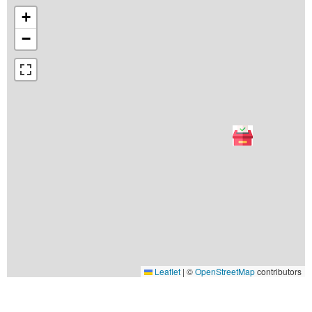
+
−
Leaflet
|
©
OpenStreetMap
contributors