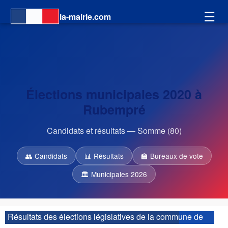
☰
la-mairie.com
Élections municipales 2020 à
Rubempré
Candidats et résultats — Somme (80)
👥 Candidats
📊 Résultats
🏫 Bureaux de vote
🏛 Municipales 2026
Résultats des élections législatives de la commune de
Rubempré :
| 4ème circonscription