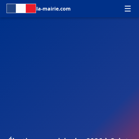
☰
la-mairie.com