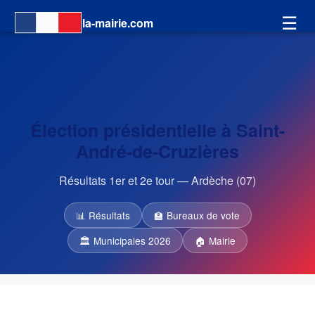
☰
la-mairie.com
Élection présidentielle à Saint-
André-de-Cruzières
Résultats 1er et 2e tour — Ardèche (07)
📊 Résultats
🏫 Bureaux de vote
🏛 Municipales 2026
🏠 Mairie