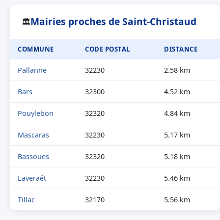
Mairies proches de Saint-Christaud
🏛
COMMUNE
CODE POSTAL
DISTANCE
Pallanne
32230
2.58 km
Bars
32300
4.52 km
Pouylebon
32320
4.84 km
Mascaras
32230
5.17 km
Bassoues
32320
5.18 km
Laveraët
32230
5.46 km
Tillac
32170
5.56 km