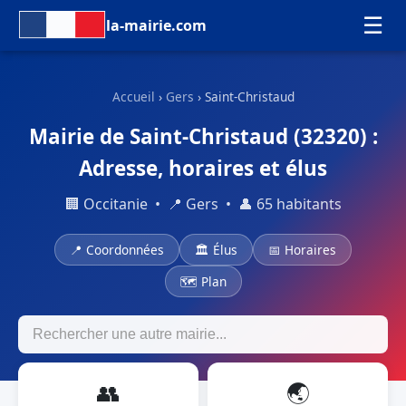
☰
la-mairie.com
Accueil
›
Gers
› Saint-Christaud
Mairie de Saint-Christaud (32320) :
Adresse, horaires et élus
🏢 Occitanie • 📍 Gers • 👤 65 habitants
📍 Coordonnées
🏛 Élus
📅 Horaires
🗺 Plan
👥
🌏