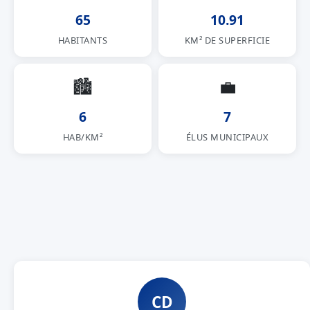
65
10.91
HABITANTS
KM² DE SUPERFICIE
🏙
💼
6
7
HAB/KM²
ÉLUS MUNICIPAUX
CD