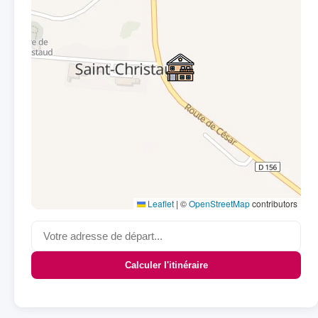
Leaflet
|
©
OpenStreetMap
contributors
Calculer l'itinéraire