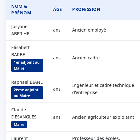
NOM &
ÂGE
PROFESSION
PRÉNOM
Josyane
ans
Ancien employé
ABEILHE
Elisabeth
BARBE
ans
Ancien cadre
1er adjoint au
Maire
Raphael BIANE
Ingénieur et cadre technique
ans
2ème adjoint
d'entreprise
au Maire
Claude
DESANGLES
ans
Ancien agriculteur exploitant
Maire
Laurent
Professeur des écoles,