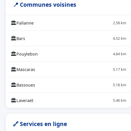
📍 Communes voisines
🏛
Pallanne
2.58 km
🏛
Bars
4.52 km
🏛
Pouylebon
4.84 km
🏛
Mascaras
5.17 km
🏛
Bassoues
5.18 km
🏛
Laveraët
5.46 km
🔗 Services en ligne