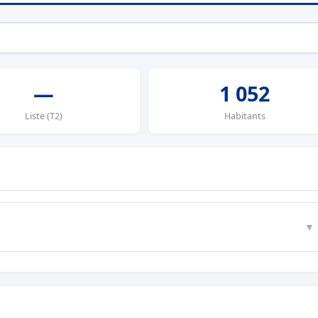
—
1 052
Liste (T2)
Habitants
▼