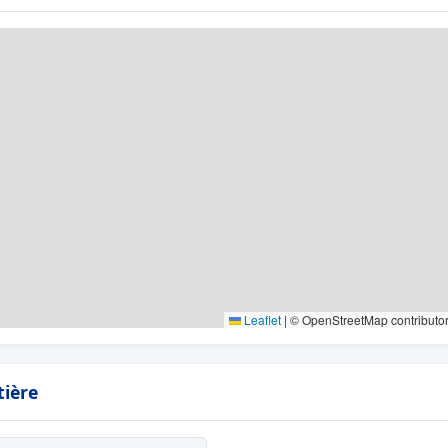
Leaflet
|
© OpenStreetMap contributo
tière