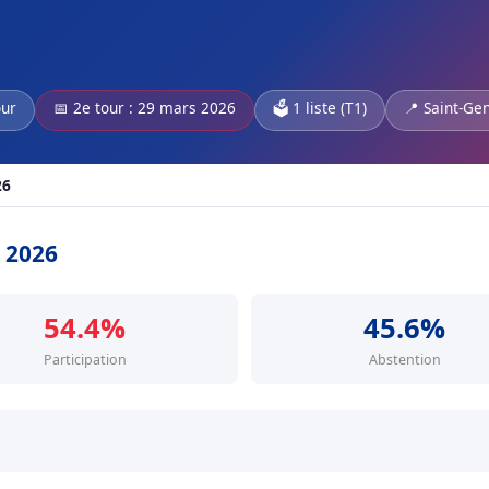
our
📅 2e tour : 29 mars 2026
🗳️ 1 liste (T1)
📍 Saint-Gen
26
s 2026
54.4%
45.6%
Participation
Abstention