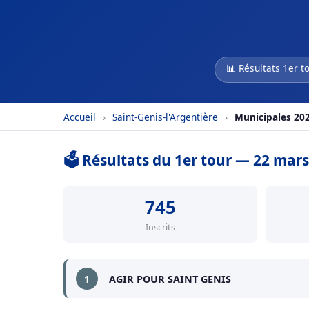
📊 Résultats 1er t
Accueil
›
Saint-Genis-l'Argentière
›
Municipales 20
🗳️ Résultats du 1er tour — 22 mar
745
Inscrits
1
AGIR POUR SAINT GENIS