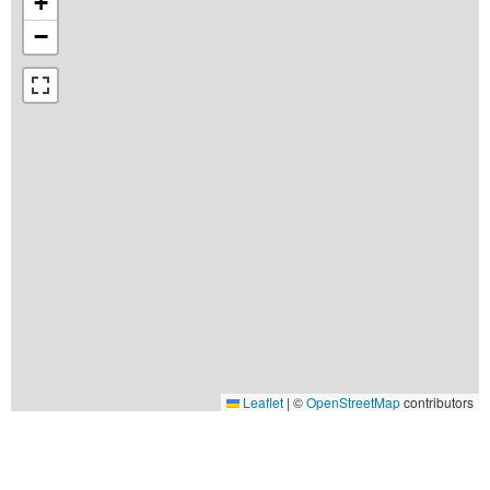
+
−
Leaflet
|
©
OpenStreetMap
contributors