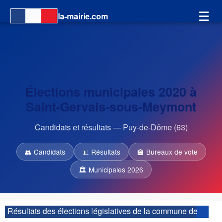
☰
la-mairie.com
Élections municipales 2020 à
Saint-Gervais-sous-Meymont
Candidats et résultats — Puy-de-Dôme (63)
👥 Candidats
📊 Résultats
🏫 Bureaux de vote
🏛 Municipales 2026
Résultats des élections législatives de la commune de
Saint-Gervais-sous-Meymont :
| 5ème circonscription