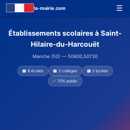
☰
la-mairie.com
Établissements scolaires à Saint-
Hilaire-du-Harcouët
Manche (50) — 50600,50730
🏫 8 écoles
🏫 2 collèges
🏫 2 lycées
✅ 75% public