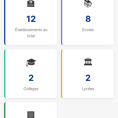
🏫
📚
12
8
Établissements au
Écoles
total
🎓
🏛️
2
2
Collèges
Lycées
🏢