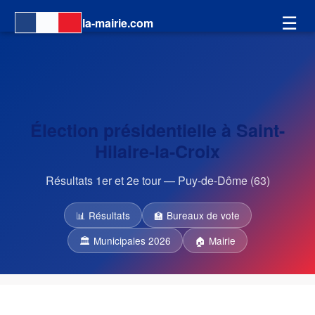
☰
la-mairie.com
Élection présidentielle à Saint-
Hilaire-la-Croix
Résultats 1er et 2e tour — Puy-de-Dôme (63)
📊 Résultats
🏫 Bureaux de vote
🏛 Municipales 2026
🏠 Mairie