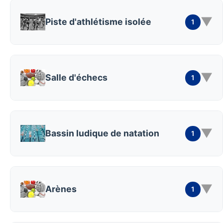
▼
Piste d'athlétisme isolée
1
▼
Salle d'échecs
1
▼
Bassin ludique de natation
1
▼
Arènes
1