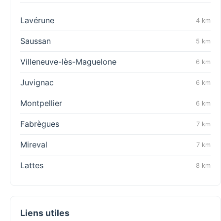
Lavérune
4 km
Saussan
5 km
Villeneuve-lès-Maguelone
6 km
Juvignac
6 km
Montpellier
6 km
Fabrègues
7 km
Mireval
7 km
Lattes
8 km
Liens utiles