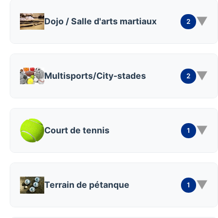
▼
Dojo / Salle d'arts martiaux
2
▼
Multisports/City-stades
2
▼
Court de tennis
1
▼
Terrain de pétanque
1