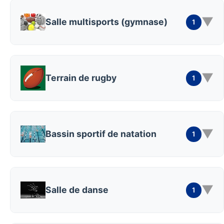
▼
Salle multisports (gymnase)
1
▼
Terrain de rugby
1
▼
Bassin sportif de natation
1
▼
Salle de danse
1