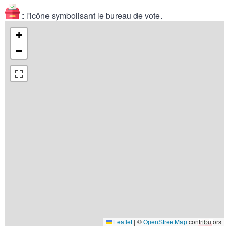
: l'icône symbolisant le bureau de vote.
+
−
Leaflet
|
©
OpenStreetMap
contributors