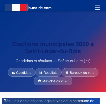
☰
la-mairie.com
Élections municipales 2020 à
Saint-Léger-du-Bois
Candidats et résultats — Saône-et-Loire (71)
👥 Candidats
📊 Résultats
🏫 Bureaux de vote
🏛 Municipales 2026
Résultats des élections législatives de la commune de
Saint-Léger-du-Bois :
| 3ème circonscription