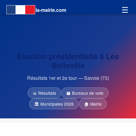
☰
la-mairie.com
Élection présidentielle à Les
Belleville
Résultats 1er et 2e tour — Savoie (73)
📊 Résultats
🏫 Bureaux de vote
🏛 Municipales 2026
🏠 Mairie