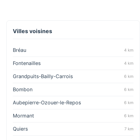
Villes voisines
Bréau
4 km
Fontenailles
4 km
Grandpuits-Bailly-Carrois
6 km
Bombon
6 km
Aubepierre-Ozouer-le-Repos
6 km
Mormant
6 km
Quiers
7 km