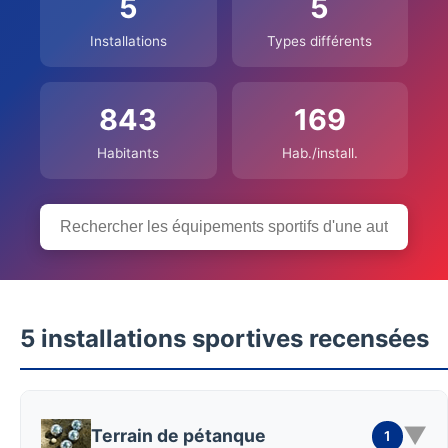
5
5
Installations
Types différents
843
169
Habitants
Hab./install.
5 installations sportives recensées
▼
Terrain de pétanque
1