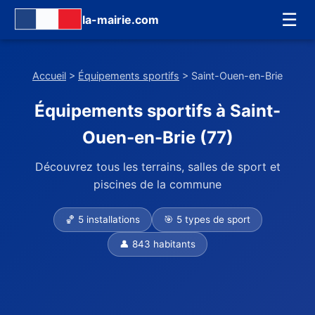
☰
la-mairie.com
Accueil
>
Équipements sportifs
> Saint-Ouen-en-Brie
Équipements sportifs à Saint-
Ouen-en-Brie (77)
Découvrez tous les terrains, salles de sport et
piscines de la commune
🏀 5 installations
🎯 5 types de sport
👤 843 habitants