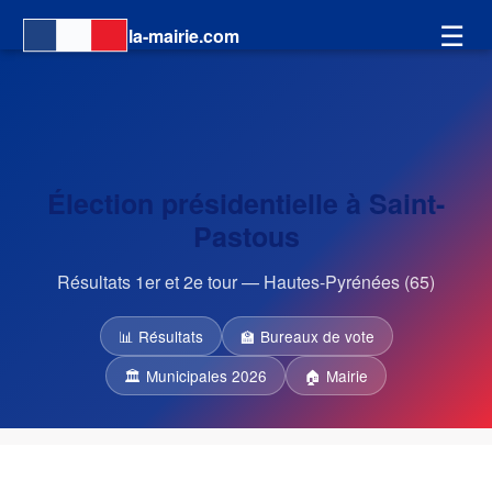
☰
la-mairie.com
Élection présidentielle à Saint-
Pastous
Résultats 1er et 2e tour — Hautes-Pyrénées (65)
📊 Résultats
🏫 Bureaux de vote
🏛 Municipales 2026
🏠 Mairie